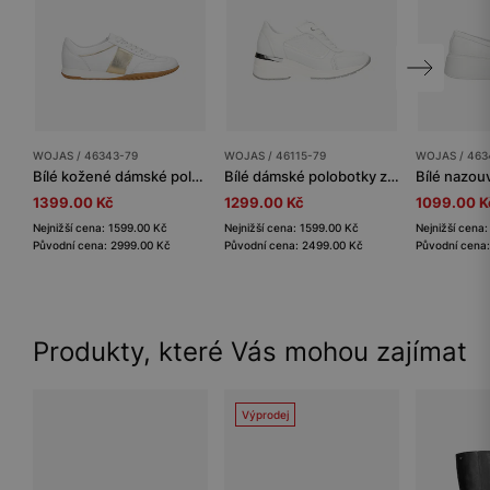
WOJAS / 46343-79
WOJAS / 46115-79
WOJAS / 463
Bílé kožené dámské polobotky se zlatými detaily
Bílé dámské polobotky z hladké a velurové kůže
1399.00 Kč
1299.00 Kč
1099.00 K
Nejnižší cena: 1599.00 Kč
Nejnižší cena: 1599.00 Kč
Nejnižší cena
Původní cena: 2999.00 Kč
Původní cena: 2499.00 Kč
Původní cena
Produkty, které Vás mohou zajímat
Výprodej