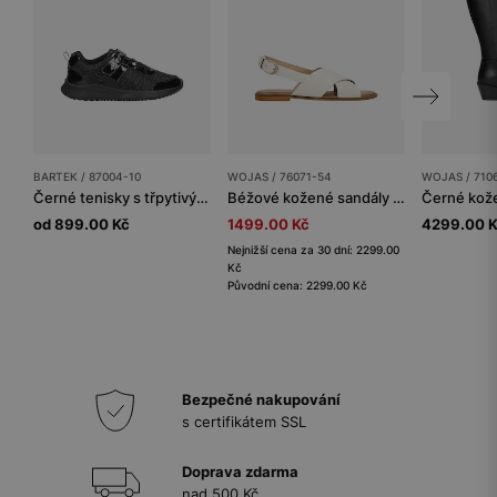
BARTEK / 87004-10
WOJAS / 76071-54
WOJAS / 710
Černé tenisky s třpytivým materiálem a lakovanými vložkami BARTEK 87004-10
Béžové kožené sandály z lícové kůže
od 899.00 Kč
1499.00 Kč
4299.00 
Nejnižší cena za 30 dní: 2299.00
Kč
Původní cena: 2299.00 Kč
Bezpečné nakupování
s certifikátem SSL
Doprava zdarma
nad 500 Kč