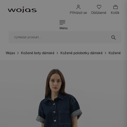
Přihlásit se
Obľúbené
Košík
Menu
Wojas
Kožené boty dámské
Kožené polobotky dámské
Kožené ten