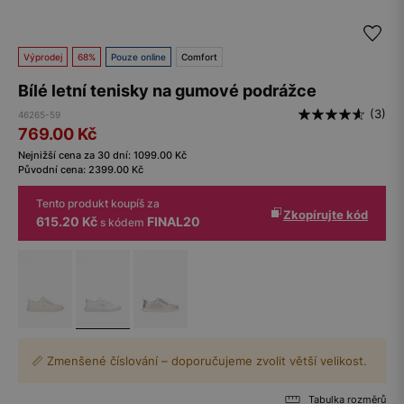
Výprodej
68%
Pouze online
Comfort
Bílé letní tenisky na gumové podrážce
(3)
46265-59
769.00
Kč
Nejnižší cena za 30 dní:
1099.00
Kč
Původní cena:
2399.00
Kč
Tento produkt koupíš za
Zkopírujte kód
615.20 Kč
FINAL20
s kódem
📏 Zmenšené číslování – doporučujeme zvolit větší velikost.
Tabulka rozměrů