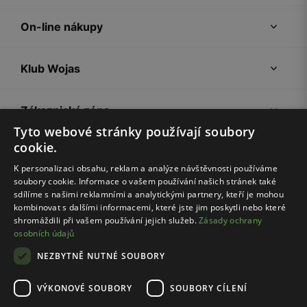
On-line nákupy
Klub Wojas
Zákaznická zóna
Tyto webové stránky používají soubory
cookie.
Společnost Wojas
K personalizaci obsahu, reklam a analýze návštěvnosti používáme
soubory cookie. Informace o vašem používání našich stránek také
Rady
sdílíme s našimi reklamními a analytickými partnery, kteří je mohou
kombinovat s dalšími informacemi, které jste jim poskytli nebo které
shromáždili při vašem používání jejich služeb.
Zásady ochrany
osobních údajů
NEZBYTNĚ NUTNÉ SOUBORY
VÝKONOVÉ SOUBORY
SOUBORY CÍLENÍ