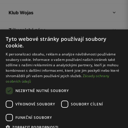
Klub Wojas
Zákaznická zóna
Tyto webové stránky používají soubory
cookie.
Společnost Wojas
K personalizaci obsahu, reklam a analýze návštěvnosti používáme
soubory cookie. Informace o vašem používání našich stránek také
Rady
sdílíme s našimi reklamními a analytickými partnery, kteří je mohou
kombinovat s dalšími informacemi, které jste jim poskytli nebo které
shromáždili při vašem používání jejich služeb.
Zásady ochrany
osobních údajů
NEZBYTNĚ NUTNÉ SOUBORY
VÝKONOVÉ SOUBORY
SOUBORY CÍLENÍ
Pravidla e-shopu
Zásady ochrany osobních údajů
FUNKČNÍ SOUBORY
Nastavení cookies
ZOBRAZIT PODROBNOSTI