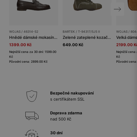
WOJAS / 46314-52
BARTEK / T-94317/5J5 II
WOJAS / 804
Hnědé dámské mokasíny z přírodní kůže
Zelené zateplené kozačky BARTEK na hnědé podrážce T-94317/5J5 II
1399.00 Kč
649.00 Kč
2199.00 K
Nejnižší cena za 30 dní: 1599.00
Nejnižší cena
Kč
Kč
Původní cena: 2899.00 Kč
Původní cena
Bezpečné nakupování
s certifikátem SSL
Doprava zdarma
nad 500 Kč
30 dní