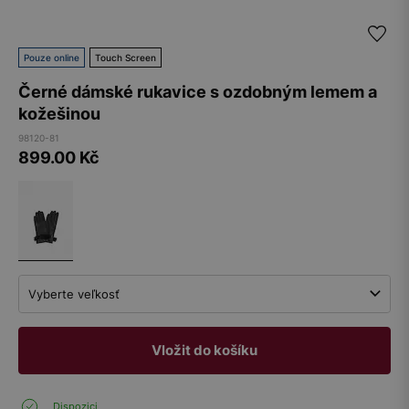
Pouze online
Touch Screen
Černé dámské rukavice s ozdobným lemem a
kožešinou
98120-81
899.00
Kč
Vyberte veľkosť
Vložit do košíku
Dispozici