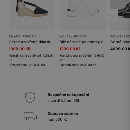
RELAKS / R7600211
WOJAS / 46115-79
WOJAS / 100
Černé uzavřené dámské espadrilky RELAKS
Bílé dámské polobotky z hladké a velurové kůže
1099.00 Kč
1299.00 Kč
4999.00 
Nejnižší cena za 30 dní: 1299.00
Nejnižší cena za 30 dní: 1599.00
Kč
Kč
Původní cena: 2199.00 Kč
Původní cena: 2499.00 Kč
Bezpečné nakupování
s certifikátem SSL
Doprava zdarma
nad 500 Kč