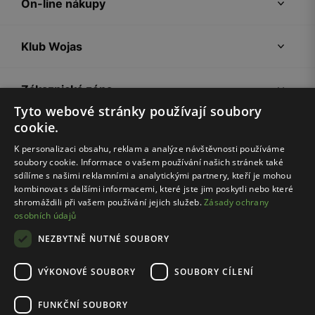
On-line nákupy
Klub Wojas
Zákaznická zóna
Tyto webové stránky používají soubory
cookie.
Společnost Wojas
K personalizaci obsahu, reklam a analýze návštěvnosti používáme
soubory cookie. Informace o vašem používání našich stránek také
Rady
sdílíme s našimi reklamními a analytickými partnery, kteří je mohou
kombinovat s dalšími informacemi, které jste jim poskytli nebo které
shromáždili při vašem používání jejich služeb.
Zásady ochrany
osobních údajů
NEZBYTNĚ NUTNÉ SOUBORY
VÝKONOVÉ SOUBORY
SOUBORY CÍLENÍ
Pravidla e-shopu
Zásady ochrany osobních údajů
FUNKČNÍ SOUBORY