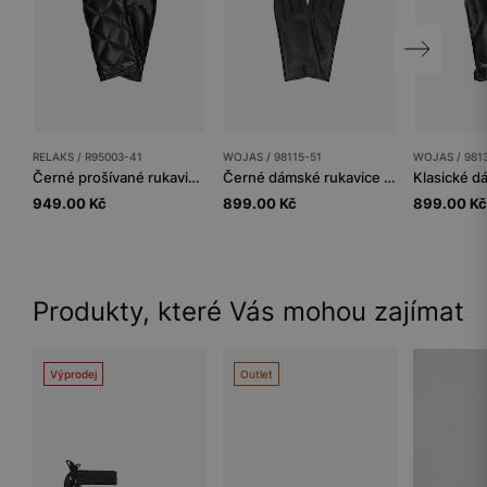
RELAKS / R95003-41
WOJAS / 98115-51
WOJAS / 981
Černé prošívané rukavice RELAKS s vnitřním zateplením
Černé dámské rukavice z kvalitní hladké kůže
949.00 Kč
899.00 Kč
899.00 Kč
Produkty, které Vás mohou zajímat
Výprodej
Outlet