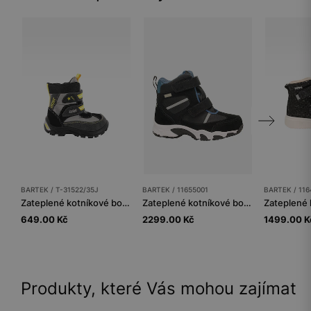
BARTEK / T-31522/35J
BARTEK / 11655001
BARTEK / 116
Zateplené kotníkové boty BARTEK T-31522/35J, šedo-žluté
Zateplené kotníkové boty BARTEK 11655001, černé
649.00 Kč
2299.00 Kč
1499.00 K
Produkty, které Vás mohou zajímat