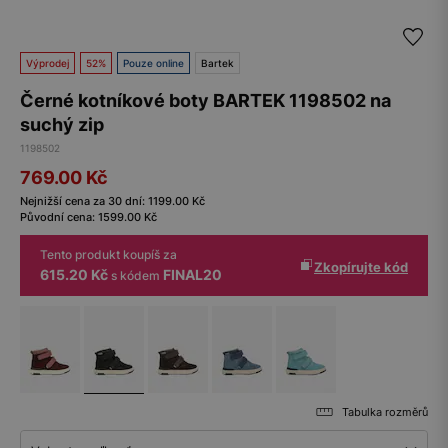
Výprodej
52%
Pouze online
Bartek
Černé kotníkové boty BARTEK 1198502 na
suchý zip
1198502
769.00
Kč
Nejnižší cena za 30 dní:
1199.00
Kč
Původní cena:
1599.00
Kč
Tento produkt koupíš za
Zkopírujte kód
615.20 Kč
FINAL20
s kódem
Tabulka rozměrů