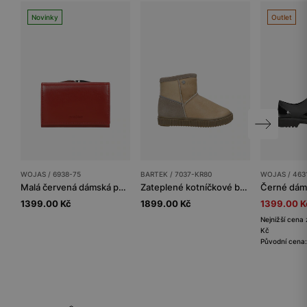
Novinky
Outlet
WOJAS / 6938-75
BARTEK / 7037-KR80
WOJAS / 463
Malá červená dámská peněženka s RFID ochranou proti krádeži
Zateplené kotníčkové boty BARTEK 7037-KR80, pro holčičky, béžové
1399.00 Kč
1899.00 Kč
1399.00 K
Nejnižší cena 
Kč
Původní cena