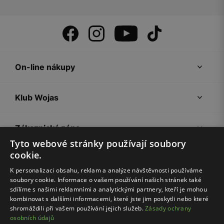
On-line nákupy
Klub Wojas
Zákaznická zóna
Tyto webové stránky používají soubory
cookie.
Společnost Wojas
K personalizaci obsahu, reklam a analýze návštěvnosti používáme
soubory cookie. Informace o vašem používání našich stránek také
Rady
sdílíme s našimi reklamními a analytickými partnery, kteří je mohou
kombinovat s dalšími informacemi, které jste jim poskytli nebo které
shromáždili při vašem používání jejich služeb.
Zásady ochrany
osobních údajů