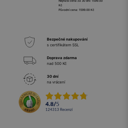
Nejnižší cena za 30 dní: 1599.00
Kč
Původní cena: 1599.00 Kč
Bezpečné nakupování
s certifikátem SSL
Doprava zdarma
nad 500 Kč
30 dní
na vrácení
4.8
/
5
124313
recenzí