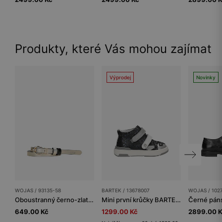
Produkty, které Vás mohou zajímat
Výprodej
Novinky
WOJAS / 93135-58
BARTEK / 13678007
WOJAS / 102
Oboustranný černo-zlatý dámský pásek se zlatou přezkou
Mini první krůčky BARTEK 13678007, modro-šedé
649.00 Kč
1299.00 Kč
2899.00 