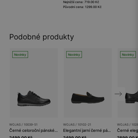
Nejnižší cena: 719.00 Kč
Původní cena: 1299.00 Kč
Podobné produkty
Novinky
Novinky
Novinky
WOJAS / 10039-51
WOJAS / 10102-21
WOJAS / 102
Černé celoroční pánské tenisky z hladké kůže
Elegantní jarní černé pánské kožené boty z nubuku
2499.00 Kč
2499.00 Kč
2899.00 