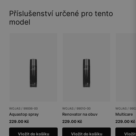
Příslušenství určené pro tento
model
WOJAS / 99006-00
WOJAS / 99010-00
WOJAS / 990
Aquastop spray
Renovator na obuv
Multicare
229.00 Kč
229.00 Kč
229.00 Kč
Vložit do košíku
Vložit do košíku
Vložit