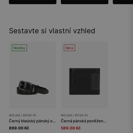
Sestavte si vlastní vzhled
Novinky
Sleva
WOJAS / 93125-51
WOJAS / 91120-51
Černý klasický pánský opasek z pravé kůže
Černá pánská peněženka z texturované kůže
899.00 Kč
589.00 Kč