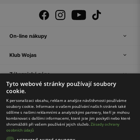
On-line nákupy
Klub Wojas
Zákaznická zóna
Tyto webové stránky používají soubory
cookie.
Společnost Wojas
K personalizaci obsahu, reklam a analýze návštěvnosti používáme
soubory cookie. Informace o vašem používání našich stránek také
Rady
sdílíme s našimi reklamními a analytickými partnery, kteří je mohou
kombinovat s dalšími informacemi, které jste jim poskytli nebo které
shromáždili při vašem používání jejich služeb.
Zásady ochrany
osobních údajů