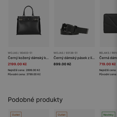
WOJAS / 80403-51
WOJAS / 93136-51
RELAKS / R91
Černý kožený dámský kufřík
Černý dámský pásek z lícové kůže
2199.00 Kč
899.00 Kč
719.00 Kč
Nejnižší cena: 2899.00 Kč
Nejnižší cena
Původní cena: 3799.00 Kč
Původní cena:
Podobné produkty
Outlet
Outlet
Novinky