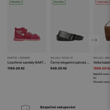
Novinky
Novinky
Výprodej
BARTEK / 8550065
WOJAS / 93132-51
WOJAS / 985
Uzavřené sandály BARTEK, 85500-65, pro holčičky, růžové
Černý elegantní pánský opasek s plnou přezkou
1199.00 Kč
949.00 Kč
1599.00 K
Nejnižší cena 
Kč
Původní cena
Bezpečné nakupování