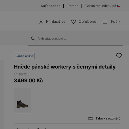
Najít obchod
Pomoc
Česká republika / Kč
Přihlásit se
Obľúbené
Košík
Pouze online
Hnědé pánské workery s černými detaily
24110-72
3499.00
Kč
Tabulka rozměrů