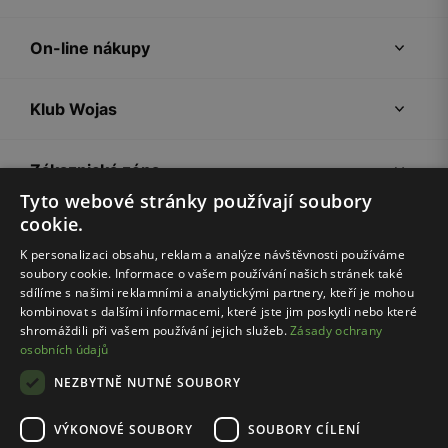
On-line nákupy
Klub Wojas
Zákaznická zóna
Tyto webové stránky používají soubory
cookie.
Společnost Wojas
K personalizaci obsahu, reklam a analýze návštěvnosti používáme
soubory cookie. Informace o vašem používání našich stránek také
Rady
sdílíme s našimi reklamními a analytickými partnery, kteří je mohou
kombinovat s dalšími informacemi, které jste jim poskytli nebo které
shromáždili při vašem používání jejich služeb.
Zásady ochrany
osobních údajů
NEZBYTNĚ NUTNÉ SOUBORY
VÝKONOVÉ SOUBORY
SOUBORY CÍLENÍ