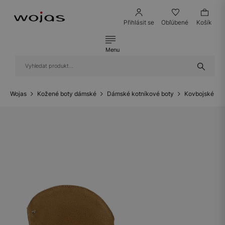
Přihlásit se
Obľúbené
Košík
Menu
Wojas
Kožené boty dámské
Dámské kotníkové boty
Kovbojské bo