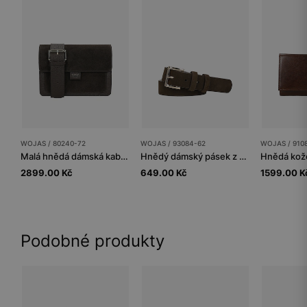
WOJAS / 80240-72
WOJAS / 93084-62
WOJAS / 910
Malá hnědá dámská kabelka z kombinovaných kůží
Hnědý dámský pásek z velurové štípané kůže
2899.00 Kč
649.00 Kč
1599.00 K
Podobné produkty