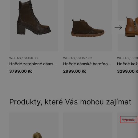
WOJAS / 64156-72
WOJAS / 64157-62
WOJAS / 553
Hnědé zateplené dámské kotníčkové boty na sloupku
Hnědé dámské barefoot kotníčkové boty
3799.00 Kč
2999.00 Kč
3299.00 
Produkty, které Vás mohou zajímat
Výprodej