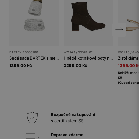
BARTEK / 8560280
WOJAS / 55374-62
WOJAS / 440
Šedá sada BARTEK s merino vlnou 85602-80 čepice s chlupatým bambulí + nákrčník
Hnědé kotníkové boty na podpatku
1299.00 Kč
3299.00 Kč
1399.00 K
Nejnižší cena 
Kč
Původní cena
Bezpečné nakupování
s certifikátem SSL
Doprava zdarma