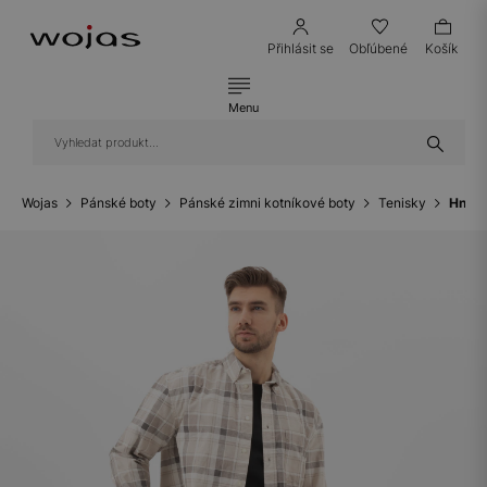
Přihlásit se
Obľúbené
Košík
Menu
Wojas
Pánské boty
Pánské zimni kotníkové boty
Tenisky
Hnědé