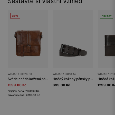
Sestavte si vlastní vzhled
Sleva
Novinky
WOJAS / 90026-53
WOJAS / 93118-52
WOJAS / 911
Světle hnědá kožená pánská taška přes rameno
Hnědý kožený pánský pásek s raženým vzorem
1599.00 Kč
899.00 Kč
1299.00 K
Nejnižší cena: 2899.00 Kč
Původní cena: 2899.00 Kč