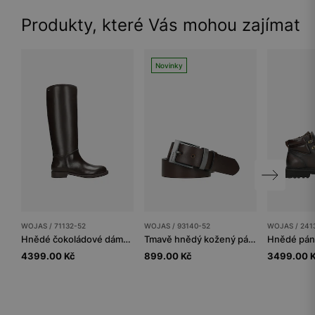
Produkty, které Vás mohou zajímat
Novinky
WOJAS / 71132-52
WOJAS / 93140-52
WOJAS / 241
Hnědé čokoládové dámské kozačky z lícové kůže
Tmavě hnědý kožený pánský opasek
4399.00 Kč
899.00 Kč
3499.00 