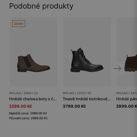
Podobné produkty
Outlet
WOJAS / 20041-22
WOJAS / 24121-52
WOJAS / 241
Hnědé chelsea boty s černou gumou a ošoupaným vzhledem
Tmavě hnědé kotníkové boty
2299.00 Kč
3799.00 Kč
2899.00 
Nejnižší cena: 2999.00 Kč
Původní cena: 2999.00 Kč