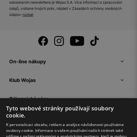
odosielaním newslettera je Wojas S.A. Více informací o zpracování
údajů, vrátane tvojich práv, nájdeš v Zásadách ochrany osobných
údajov:
rozbal
On-line nákupy
Klub Wojas
Zákaznická zóna
Tyto webové stránky používají soubory
cookie.
Společnost Wojas
K personalizaci obsahu, reklam a analýze návštěvnosti používáme
soubory cookie. Informace o vašem používání našich stránek také
Rady
sdílíme s našimi reklamními a analytickými partnery, kteří je mohou