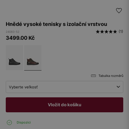
Hnědé vysoké tenisky s izolační vrstvou
(1)
24083-52
3499.00
Kč
Tabulka rozměrů
Vyberte veľkosť
Vložit do košíku
Dispozici