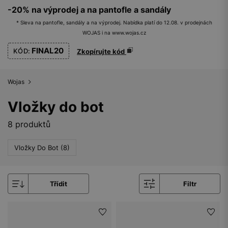
-20% na výprodej a na pantofle a sandály
* Sleva na pantofle, sandály a na výprodej. Nabídka platí do 12.08. v prodejnách
WOJAS i na www.wojas.cz
FINAL20
KÓD:
Zkopírujte kód
Wojas
Vložky do bot
8 produktů
Vložky Do Bot (8)
Třídit
Filtr