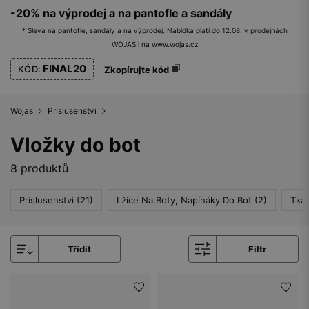
-20% na výprodej a na pantofle a sandály
* Sleva na pantofle, sandály a na výprodej. Nabídka platí do 12.08. v prodejnách
WOJAS i na www.wojas.cz
FINAL20
KÓD:
Zkopírujte kód
Wojas
Prislusenstvi
Vložky do bot
8 produktů
Prislusenstvi (21)
Lžíce Na Boty, Napínáky Do Bot (2)
Tkan
Třídit
Filtr