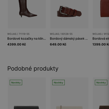
WOJAS / 71119-55
WOJAS / 93128-55
WOJAS / 911
Bordové kozačky na klínku se špičatou špičkou
Bordový dámský pásek z lícové kůže se stříbrnou sponou
4399.00 Kč
649.00 Kč
1399.00 K
Podobné produkty
Novinky
Novinky
Novinky