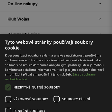
On-line nákupy
Klub Wojas
Zákaznická zóna
Tyto webové stránky používají soubory
cookie.
Společnost Wojas
K personalizaci obsahu, reklam a analýze návštěvnosti používáme
soubory cookie. Informace o vašem používání našich stránek také
Rady
sdílíme s našimi reklamními a analytickými partnery, kteří je mohou
kombinovat s dalšími informacemi, které jste jim poskytli nebo které
shromáždili při vašem používání jejich služeb.
Zásady ochrany
osobních údajů
NEZBYTNĚ NUTNÉ SOUBORY
VÝKONOVÉ SOUBORY
SOUBORY CÍLENÍ
Pravidla e-shopu
Zásady ochrany osobních údajů
FUNKČNÍ SOUBORY