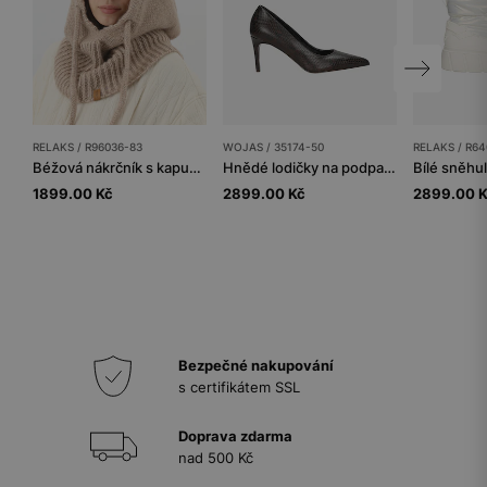
RELAKS / R96036-83
WOJAS / 35174-50
RELAKS / R64
Béžová nákrčník s kapucí z merino vlny RELAKS
Hnědé lodičky na podpatku se hadím vzorem
1899.00 Kč
2899.00 Kč
2899.00 
Bezpečné nakupování
s certifikátem SSL
Doprava zdarma
nad 500 Kč