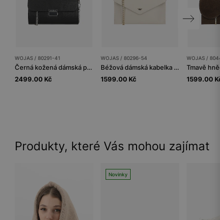
WOJAS / 80291-41
WOJAS / 80296-54
WOJAS / 804
Černá kožená dámská psaníčko na řetízku
Béžová dámská kabelka psaníčko
2499.00 Kč
1599.00 Kč
1599.00 K
Produkty, které Vás mohou zajímat
Novinky