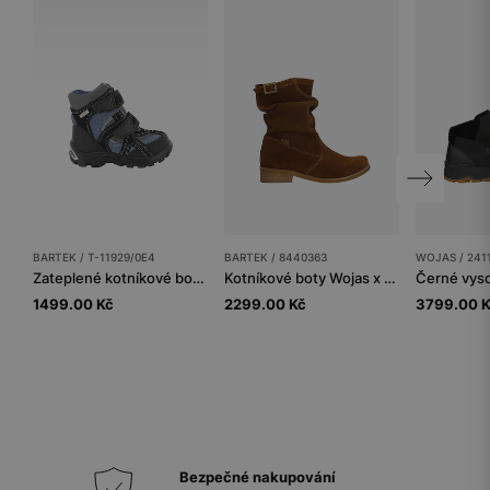
BARTEK / T-11929/0E4
BARTEK / 8440363
WOJAS / 241
Zateplené kotníkové boty BARTEK T-11929/0E4, tmavě modro-černé
Kotníkové boty Wojas x Bartek 8440363, pro dívky, hnědé
1499.00 Kč
2299.00 Kč
3799.00 
Bezpečné nakupování