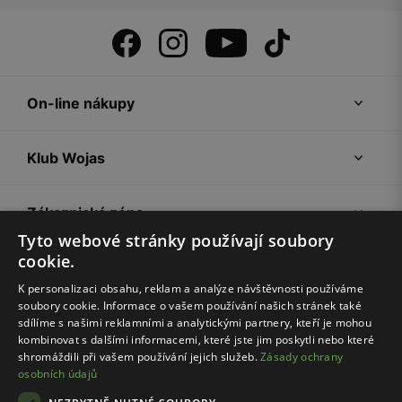
On-line nákupy
Klub Wojas
Zákaznická zóna
Tyto webové stránky používají soubory
cookie.
Společnost Wojas
K personalizaci obsahu, reklam a analýze návštěvnosti používáme
soubory cookie. Informace o vašem používání našich stránek také
Rady
sdílíme s našimi reklamními a analytickými partnery, kteří je mohou
kombinovat s dalšími informacemi, které jste jim poskytli nebo které
shromáždili při vašem používání jejich služeb.
Zásady ochrany
osobních údajů