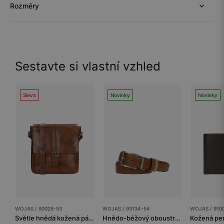
Rozměry
Sestavte si vlastní vzhled
Sleva
Novinky
Novinky
WOJAS / 90026-53
WOJAS / 93134-54
WOJAS / 910
Světle hnědá kožená pánská taška přes rameno
Hnědo-béžový oboustranný pánský pásek s otočnou přezkou