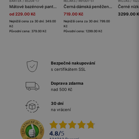
BARTEK / 85204-17
RELAKS / R91001-51
WOJAS / 102
Mátové bazénové pantofle pro dívky BARTEK 85204-17
Černá dámská peněženka RELAKS
od 229.00 Kč
719.00 Kč
3299.00 
Nejnižší cena za 30 dní: 349.00
Nejnižší cena za 30 dní: 799.00
Kč
Kč
Původní cena: 379.00 Kč
Původní cena: 1299.00 Kč
Bezpečné nakupování
s certifikátem SSL
Doprava zdarma
nad 500 Kč
30 dní
na vrácení
4.8
/
5