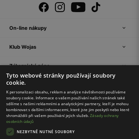
On-line nákupy
Klub Wojas
Zákaznická zóna
Tyto webové stránky používají soubory
cookie.
Společnost Wojas
K personalizaci obsahu, reklam a analýze návštěvnosti používáme
soubory cookie. Informace o vašem používání našich stránek také
Rady
sdílíme s našimi reklamními a analytickými partnery, kteří je mohou
kombinovat s dalšími informacemi, které jste jim poskytli nebo které
shromáždili při vašem používání jejich služeb.
Zásady ochrany
osobních údajů
NEZBYTNĚ NUTNÉ SOUBORY