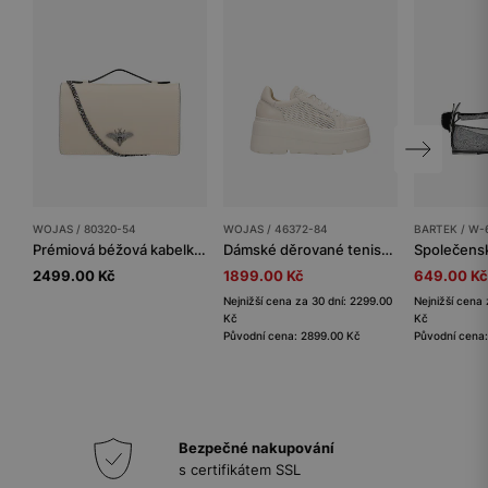
WOJAS / 80320-54
WOJAS / 46372-84
BARTEK / W-
Prémiová béžová kabelka přes rameno crossbody z hladké kůže
Dámské děrované tenisky na vysoké platformě
2499.00 Kč
1899.00 Kč
649.00 Kč
Nejnižší cena za 30 dní: 2299.00
Nejnižší cena 
Kč
Kč
Původní cena: 2899.00 Kč
Původní cena
Bezpečné nakupování
s certifikátem SSL