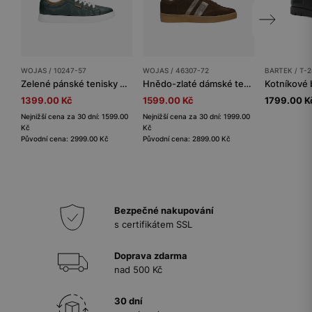
WOJAS / 10247-57
WOJAS / 46307-72
BARTEK / T-2
Zelené pánské tenisky na bílé podrážce
Hnědo-zlaté dámské tenisky na ploché podrážce
1399.00 Kč
1599.00 Kč
1799.00 K
Nejnižší cena za 30 dní: 1599.00
Nejnižší cena za 30 dní: 1999.00
Kč
Kč
Původní cena: 2999.00 Kč
Původní cena: 2899.00 Kč
Bezpečné nakupování
s certifikátem SSL
Doprava zdarma
nad 500 Kč
30 dní