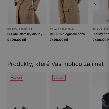
RELAKS / R99015-44
RELAKS / R99021-44
RELAKS / R99
RELAKS dámský dlouhý kabát v béžové barvě
RELAKS elegantní béžový dámský kabát se zlatými knoflíky
9499.00 Kč
7499.00 Kč
9499.00 
Produkty, které Vás mohou zajímat
Výprodej
Výprodej