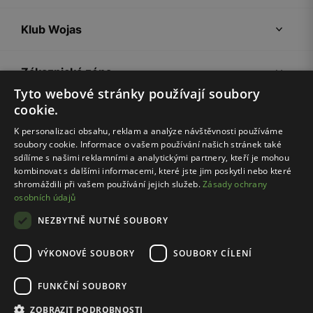
Klub Wojas
Zákaznická zóna
Tyto webové stránky používají soubory
cookie.
Společnost Wojas
K personalizaci obsahu, reklam a analýze návštěvnosti používáme
soubory cookie. Informace o vašem používání našich stránek také
Rady
sdílíme s našimi reklamními a analytickými partnery, kteří je mohou
kombinovat s dalšími informacemi, které jste jim poskytli nebo které
shromáždili při vašem používání jejich služeb.
Zásady ochrany
osobních údajů
NEZBYTNĚ NUTNÉ SOUBORY
VÝKONOVÉ SOUBORY
SOUBORY CÍLENÍ
Pravidla e-shopu
Zásady ochrany osobních údajů
FUNKČNÍ SOUBORY
Nastavení cookies
ZOBRAZIT PODROBNOSTI