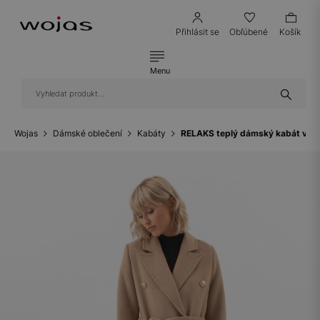
Přihlásit se
Obľúbené
Košík
Menu
Wojas
Dámské oblečení
Kabáty
RELAKS teplý dámský kabát v h