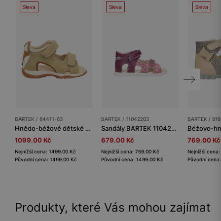
Sleva
Sleva
Sleva
BARTEK / 84411-63
BARTEK / 11042203
BARTEK / 818
Hnědo-béžové dětské sandály s aplikací lišky BARTEK 84411-63
Sandály BARTEK 11042203, pro dívky, fialovo-růžové
1099.00 Kč
679.00 Kč
769.00 Kč
Nejnižší cena: 1499.00 Kč
Nejnižší cena: 769.00 Kč
Nejnižší cena
Původní cena: 1499.00 Kč
Původní cena: 1499.00 Kč
Původní cena:
Produkty, které Vás mohou zajímat