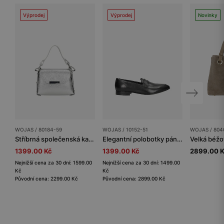
Výprodej
Výprodej
Novinky
WOJAS / 80184-59
WOJAS / 10152-51
WOJAS / 804
Stříbrná společenská kabelka s řetízkem
Elegantní polobotky pánské z černé hladké kůže
1399.00 Kč
1399.00 Kč
2899.00 
Nejnižší cena za 30 dní: 1599.00
Nejnižší cena za 30 dní: 1499.00
Kč
Kč
Původní cena: 2299.00 Kč
Původní cena: 2899.00 Kč