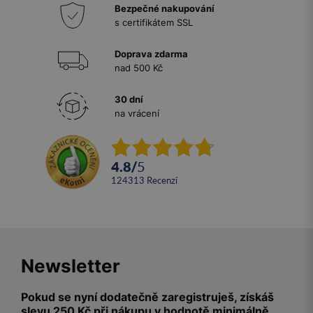
Bezpečné nakupování
s certifikátem SSL
Doprava zdarma
nad 500 Kč
30 dní
na vrácení
4.8
/
5
124313
recenzí
Newsletter
Pokud se nyní dodatečně zaregistruješ, získáš
slevu 250 Kč při nákupu v hodnotě minimálně