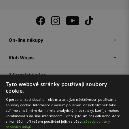
On-line nákupy
Klub Wojas
Zákaznická zóna
Tyto webové stránky používají soubory
cookie.
Společnost Wojas
K personalizaci obsahu, reklam a analýze návštěvnosti používáme
soubory cookie. Informace o vašem používání našich stránek také
Rady
sdílíme s našimi reklamními a analytickými partnery, kteří je mohou
kombinovat s dalšími informacemi, které jste jim poskytli nebo které
shromáždili při vašem používání jejich služeb.
Zásady ochrany
osobních údajů