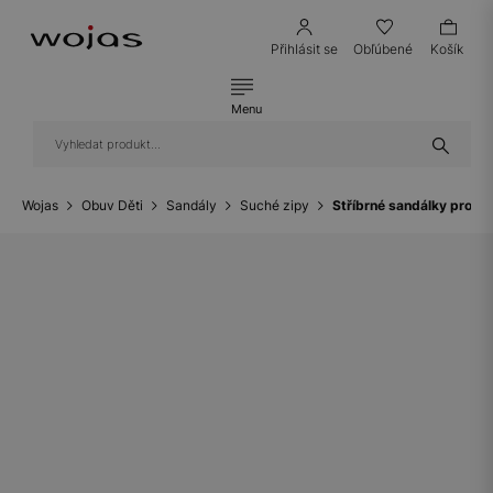
Přihlásit se
Obľúbené
Košík
Menu
Wojas
Obuv Děti
Sandály
Suché zipy
Stříbrné sandálky pro h