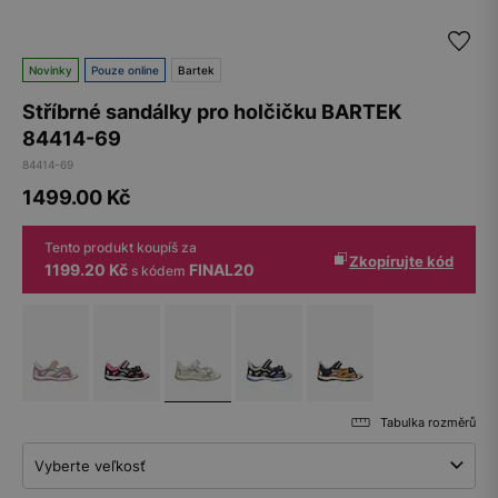
Novinky
Pouze online
Bartek
Stříbrné sandálky pro holčičku BARTEK
84414-69
84414-69
1499.00
Kč
Tento produkt koupíš za
Zkopírujte kód
1199.20 Kč
FINAL20
s kódem
Tabulka rozměrů
Vyberte veľkosť