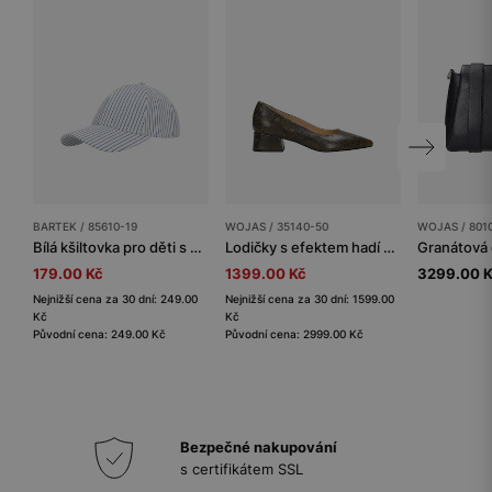
BARTEK / 85610-19
WOJAS / 35140-50
WOJAS / 801
Bílá kšiltovka pro děti s modrými pruhy BARTEK 85610-19
Lodičky s efektem hadí kůže na nízkém podpatku
179.00 Kč
1399.00 Kč
3299.00 
Nejnižší cena za 30 dní: 249.00
Nejnižší cena za 30 dní: 1599.00
Kč
Kč
Původní cena: 249.00 Kč
Původní cena: 2999.00 Kč
Bezpečné nakupování
s certifikátem SSL