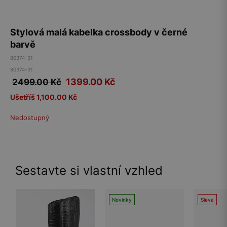
Stylová malá kabelka crossbody v černé
barvě
80374-31
80374-31
1399.00
Kč
2499.00 Kč
Ušetříš 1,100.00 Kč
Nedostupný
Sestavte si vlastní vzhled
Novinky
Sleva