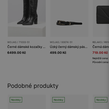
WOJAS / 71033-51
WOJAS / 93074-51
RELAKS / R91
Černé dámské kozačky PREMIUM s krokodýlím vzorem
Úzký černý dámský pásek z hladké kůže
6499.00 Kč
499.00 Kč
719.00 Kč
Nejnižší cena
Původní cena:
Podobné produkty
Novinky
Novinky
Novinky