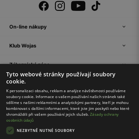
On-line nákupy
Klub Wojas
Zákaznická zóna
Tyto webové stránky používají soubory
cookie.
Společnost Wojas
K personalizaci obsahu, reklam a analýze návštěvnosti používáme
soubory cookie. Informace o vašem používání našich stránek také
Rady
sdílíme s našimi reklamními a analytickými partnery, kteří je mohou
kombinovat s dalšími informacemi, které jste jim poskytli nebo které
shromáždili při vašem používání jejich služeb.
Zásady ochrany
osobních údajů
NEZBYTNĚ NUTNÉ SOUBORY