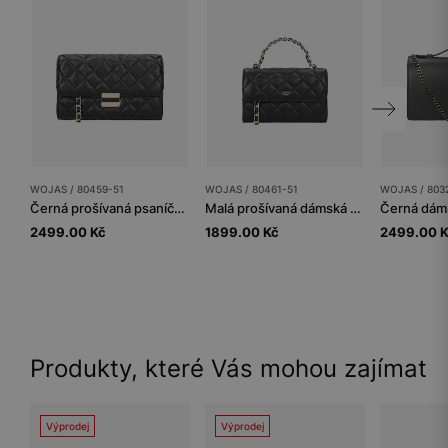
WOJAS / 80459-51
WOJAS / 80461-51
WOJAS / 803
Černá prošívaná psaníčko z lícové kůže
Malá prošívaná dámská crossbody kabelka
2499.00 Kč
1899.00 Kč
2499.00 
Produkty, které Vás mohou zajímat
Výprodej
Výprodej