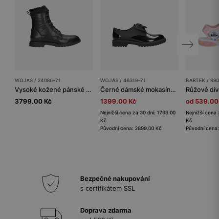
WOJAS / 24086-71
WOJAS / 46319-71
BARTEK / 890
Vysoké kožené pánské kotníkové boty se zateplením
Černé dámské mokasíny s lakovanými prvky
3799.00 Kč
1399.00 Kč
od 539.00
Nejnižší cena za 30 dní: 1799.00
Nejnižší cena 
Kč
Kč
Původní cena: 2899.00 Kč
Původní cena:
Bezpečné nakupování
s certifikátem SSL
Doprava zdarma