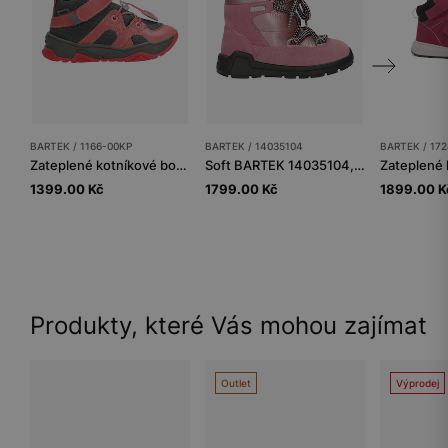
BARTEK / 1166-00KP
BARTEK / 14035104
BARTEK / 17
Zateplené kotníkové boty BARTEK 1166-00KP, pro dívky, růžovo-šedé
Soft BARTEK 14035104, pro dívky, růžové
1399.00 Kč
1799.00 Kč
1899.00 K
Produkty, které Vás mohou zajímat
Outlet
Výprodej