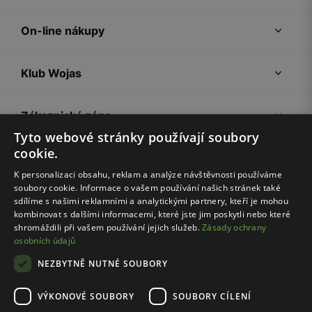
On-line nákupy
Klub Wojas
Zákaznická zóna
Tyto webové stránky používají soubory
cookie.
Společnost Wojas
K personalizaci obsahu, reklam a analýze návštěvnosti používáme
soubory cookie. Informace o vašem používání našich stránek také
Rady
sdílíme s našimi reklamními a analytickými partnery, kteří je mohou
kombinovat s dalšími informacemi, které jste jim poskytli nebo které
shromáždili při vašem používání jejich služeb.
Zásady ochrany
osobních údajů
NEZBYTNĚ NUTNÉ SOUBORY
VÝKONOVÉ SOUBORY
SOUBORY CÍLENÍ