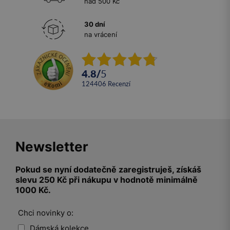
nad 500 Kč
30 dní
na vrácení
4.8
/
5
124406
recenzí
Newsletter
Pokud se nyní dodatečně zaregistruješ, získáš
slevu 250 Kč při nákupu v hodnotě minimálně
1000 Kč.
Chci novinky o:
Dámská kolekce