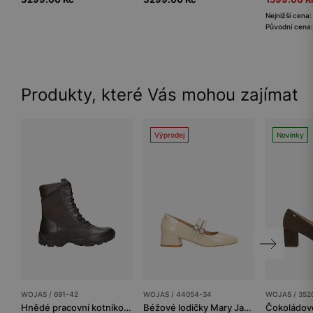
Nejnižší cena
Původní cena
Produkty, které Vás mohou zajímat
Výprodej
Novinky
WOJAS / 691-42
WOJAS / 44054-34
WOJAS / 352
Hnědé pracovní kotníkové boty
Béžové lodičky Mary Jane z lakované kůže