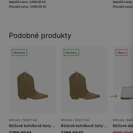
Nejnižší cena: 2499.00 Kč
Nejnižší cena
Původní cena: 2499.00 Kč
Původní cena:
Podobné produkty
Novinky
Novinky
Sleva
WOJAS / 55377-64
WOJAS / 55377-64
WOJAS / 640
Béžové kotníkové boty s perforovaným svrškem
Béžové kotníkové boty s perforovaným svrškem
3299.00 Kč
3299.00 Kč
1599.00 K