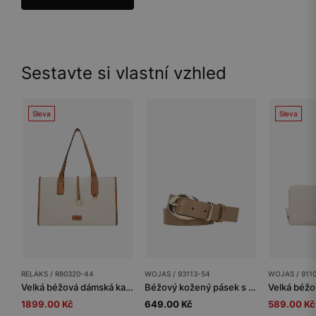
Sestavte si vlastní vzhled
Sleva
Sleva
RELAKS / R80320-44
WOJAS / 93113-54
WOJAS / 911
Velká béžová dámská kabelka RELAKS
Béžový kožený pásek s oválnou sponu
1899.00 Kč
649.00 Kč
589.00 Kč