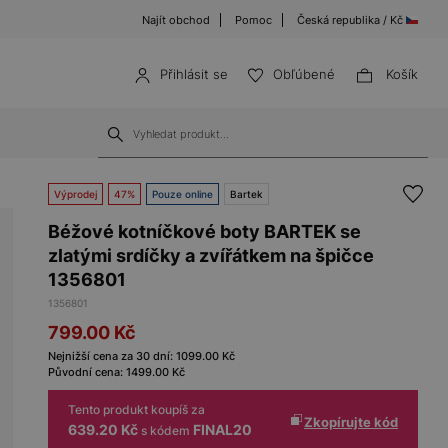
Najít obchod
Pomoc
Česká republika / Kč
Přihlásit se
Obľúbené
Košík
Výprodej
47%
Pouze online
Bartek
Béžové kotníčkové boty BARTEK se
zlatými srdíčky a zvířátkem na špičce
1356801
1356801
799.00
Kč
Nejnižší cena za 30 dní:
1099.00
Kč
Původní cena:
1499.00
Kč
Tento produkt koupíš za
Zkopírujte kód
639.20 Kč
FINAL20
s kódem