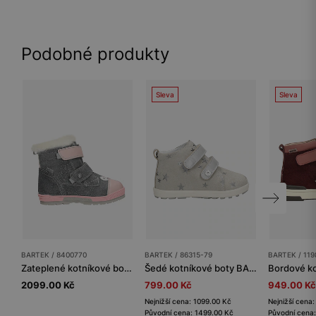
Podobné produkty
Sleva
Sleva
BARTEK / 8400770
BARTEK / 86315-79
BARTEK / 119
Zateplené kotníkové boty BARTEK 84007-70, pro dívky, šedo-růžové
Šedé kotníkové boty BARTEK 86315-79 se stříbrnými hvězdičkami
2099.00 Kč
799.00 Kč
949.00 Kč
Nejnižší cena: 1099.00 Kč
Nejnižší cena
Původní cena: 1499.00 Kč
Původní cena: