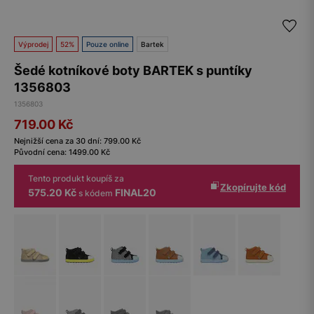
Výprodej
52%
Pouze online
Bartek
Šedé kotníkové boty BARTEK s puntíky
1356803
1356803
719.00
Kč
Nejnižší cena za 30 dní:
799.00
Kč
Původní cena:
1499.00
Kč
Tento produkt koupíš za
Zkopírujte kód
575.20 Kč
FINAL20
s kódem