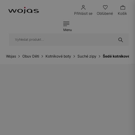
Přihlásit se
Obľúbené
Košík
Menu
Wojas
Obuv Děti
Kotníkové boty
Suché zipy
Šedé kotníkové b