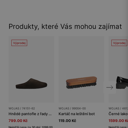
Produkty, které Vás mohou zajímat
Výprodej
Výprodej
WOJAS / 74151-62
WOJAS / 99004-00
WOJAS / 461
Hnědé pantofle z řady Comfort
Kartáč na leštění bot
799.00 Kč
119.00 Kč
1599.00 K
Nejnižší cena za 30 dní: 1099.00
Nejnižší cena 