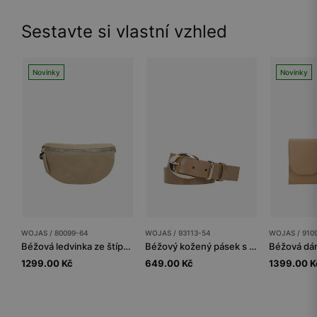
Sestavte si vlastní vzhled
Novinky
Novinky
WOJAS / 80099-64
WOJAS / 93113-54
WOJAS / 910
Béžová ledvinka ze štípenky
Béžový kožený pásek s oválnou sponu
1299.00 Kč
649.00 Kč
1399.00 K