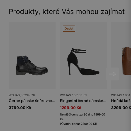
Produkty, které Vás mohou zajímat
Outlet
WOJAS / 8234-76
WOJAS / 35133-61
WOJAS / 804
Černé pánské šněrovací kotníkové boty na zip
Elegantní černé dámské lodičky na vysokém jehlovém podpatku
3799.00 Kč
1299.00 Kč
3299.00 
Nejnižší cena za 30 dní: 1599.00
Kč
Původní cena: 2399.00 Kč