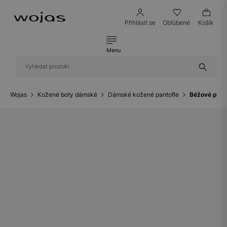
Přihlásit se
Obľúbené
Košík
Menu
Wojas
Kožené boty dámské
Dámské kožené pantofle
Béžové pant