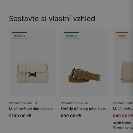
Sestavte si vlastní vzhled
Novinky
Novinky
Outlet
WOJAS / 80248-54
WOJAS / 93136-64
WOJAS / 910
Malá béžová dámská kabelka z kůže
Hnědý dámský pásek ze štípenky
2299.00 Kč
899.00 Kč
649.00 Kč
Nejnižší cena
Původní cena: