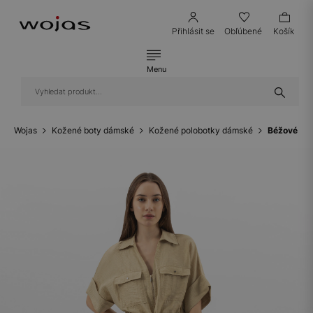
Přihlásit se
Obľúbené
Košík
Menu
Wojas
Kožené boty dámské
Kožené polobotky dámské
Béžové per