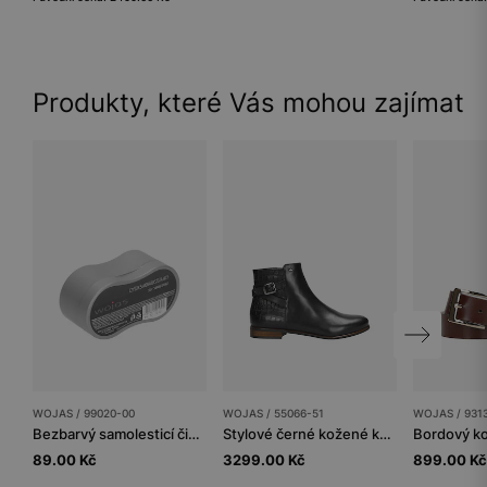
Produkty, které Vás mohou zajímat
WOJAS / 99020-00
WOJAS / 55066-51
WOJAS / 931
Bezbarvý samolesticí čistič
Stylové černé kožené kotníkové boty dámské na zip
89.00 Kč
3299.00 Kč
899.00 Kč