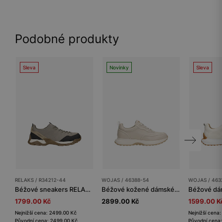
Podobné produkty
Sleva
Novinky
Sleva
RELAKS / R34212-44
WOJAS / 46388-54
WOJAS / 463
Béžové sneakers RELAKS Micropolytex
Béžové kožené dámské tenisky
1799.00 Kč
2899.00 Kč
1599.00 K
Nejnižší cena: 2499.00 Kč
Nejnižší cena
Původní cena: 2499.00 Kč
Původní cena