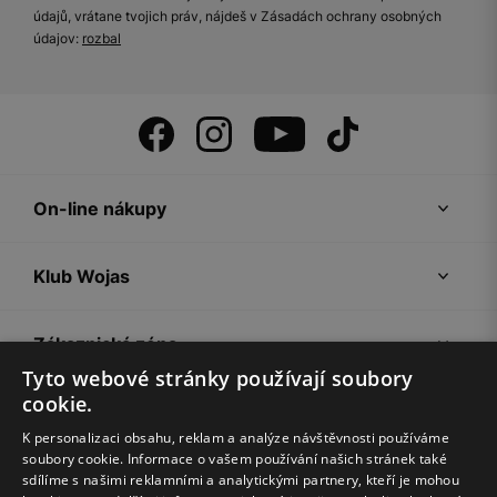
údajů, vrátane tvojich práv, nájdeš v Zásadách ochrany osobných
údajov:
rozbal
On-line nákupy
Klub Wojas
Zákaznická zóna
Tyto webové stránky používají soubory
cookie.
Společnost Wojas
K personalizaci obsahu, reklam a analýze návštěvnosti používáme
soubory cookie. Informace o vašem používání našich stránek také
Rady
sdílíme s našimi reklamními a analytickými partnery, kteří je mohou