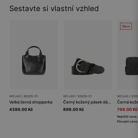
Sestavte si vlastní vzhled
Sleva
WOJAS / 80205-51
WOJAS / 93029-51
WOJAS / 910
Velká černá shopperka
Černý kožený pásek dámský s ozdobným detailem
4399.00 Kč
899.00 Kč
769.00 Kč
Nejnižší cena
Původní cena: