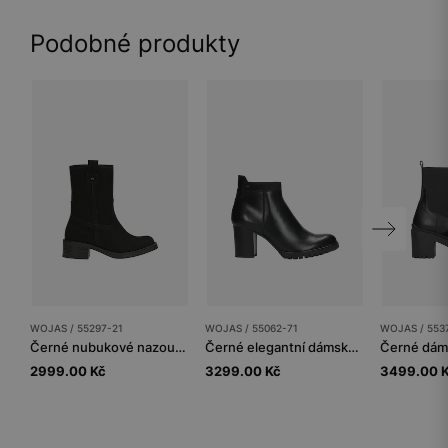
Podobné produkty
WOJAS / 55297-21
WOJAS / 55062-71
WOJAS / 553
Černé nubukové nazouvací kotníkové boty
Černé elegantní dámské kotníkové boty na zimu
2999.00 Kč
3299.00 Kč
3499.00 