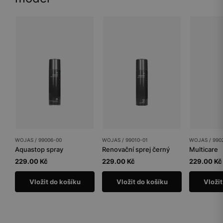
WOJAS / 99006-00
WOJAS / 99010-01
WOJAS / 990
Aquastop spray
Renovační sprej černý
Multicare
229.00 Kč
229.00 Kč
229.00 Kč
Vložit do košíku
Vložit do košíku
Vložit