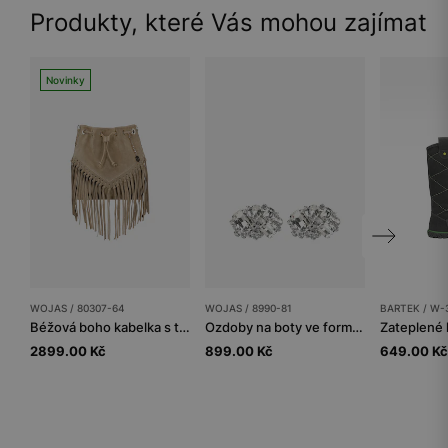
Produkty, které Vás mohou zajímat
Novinky
WOJAS / 80307-64
WOJAS / 8990-81
BARTEK / W-
Béžová boho kabelka s třásněmi
Ozdoby na boty ve formě křišťálků
2899.00 Kč
899.00 Kč
649.00 Kč