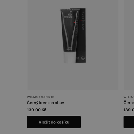
WOJAS / 99016-01
WOJAS 
Černý krém na obuv
Černá
139.00 Kč
139.
Vložit do košíku