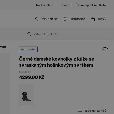
Najít obchod
Pomoc
Česká republika / Kč
Přihlásit se
Obľúbené
Košík
rškem 55288-51
Pouze online
Černé dámské kovbojky z kůže se
svraskaným holínkovým svrškem
55288-51
4299.00
Kč
Tabulka rozměrů