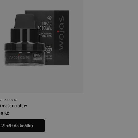
/ 99018-01
 mast na obuv
00 Kč
Vložit do košíku