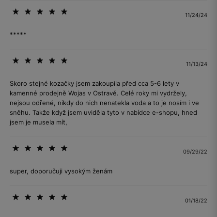
11/24/24
*****
11/13/24
Skoro stejné kozačky jsem zakoupila před cca 5-6 lety v
kamenné prodejně Wojas v Ostravě. Celé roky mi vydržely,
nejsou odřené, nikdy do nich nenatekla voda a to je nosím i ve
sněhu. Takže když jsem uviděla tyto v nabídce e-shopu, hned
jsem je musela mít,
09/29/22
super, doporučuji vysokým ženám
01/18/22