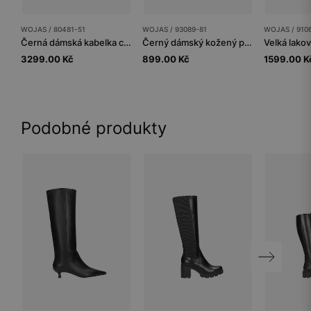
WOJAS / 80481-51
WOJAS / 93089-81
WOJAS / 910
Černá dámská kabelka cargo s kapsami
Černý dámský kožený pásek s velkou stříbrnou sponou
3299.00 Kč
899.00 Kč
1599.00 K
Podobné produkty