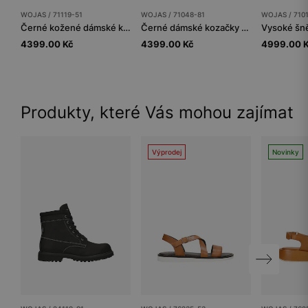
WOJAS / 71119-51
WOJAS / 71048-81
WOJAS / 710
Černé kožené dámské kozačky na nízkém podpatku
Černé dámské kozačky na širokém podpatku
4399.00 Kč
4399.00 Kč
4999.00 
Produkty, které Vás mohou zajímat
Výprodej
Novinky