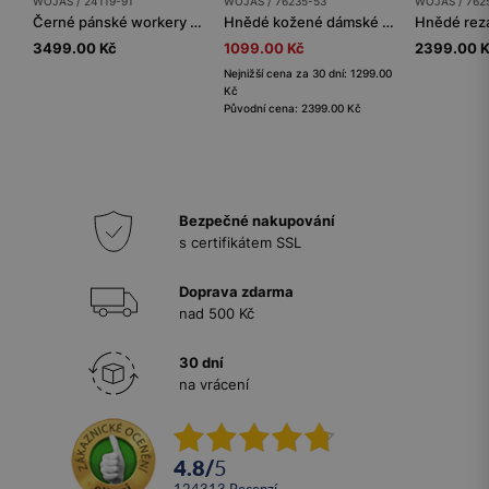
WOJAS / 24119-91
WOJAS / 76235-53
WOJAS / 762
Černé pánské workery s kontrastním prošitím
Hnědé kožené dámské sandály na ploché podrážce
3499.00 Kč
1099.00 Kč
2399.00 
Nejnižší cena za 30 dní: 1299.00
Kč
Původní cena: 2399.00 Kč
Bezpečné nakupování
s certifikátem SSL
Doprava zdarma
nad 500 Kč
30 dní
na vrácení
4.8
/
5