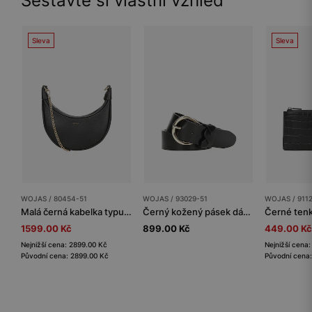
Sestavte si vlastní vzhled
Sleva
Sleva
WOJAS / 80454-51
WOJAS / 93029-51
WOJAS / 911
Malá černá kabelka typu bageta se zlatým řetízkem
Černý kožený pásek dámský s ozdobným detailem
1599.00 Kč
899.00 Kč
449.00 Kč
Nejnižší cena: 2899.00 Kč
Nejnižší cena
Původní cena: 2899.00 Kč
Původní cena: