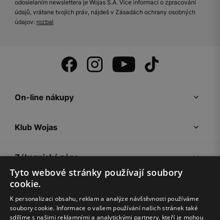
odosielaním newslettera je Wojas S.A. Více informací o zpracování
údajů, vrátane tvojich práv, nájdeš v Zásadách ochrany osobných
údajov:
rozbal
On-line nákupy
Klub Wojas
Zákaznická zóna
Tyto webové stránky používají soubory
cookie.
Společnost Wojas
K personalizaci obsahu, reklam a analýze návštěvnosti používáme
soubory cookie. Informace o vašem používání našich stránek také
Rady
sdílíme s našimi reklamními a analytickými partnery, kteří je mohou