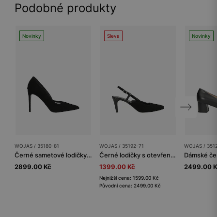
Podobné produkty
Novinky
Sleva
Novinky
WOJAS / 35180-81
WOJAS / 35192-71
WOJAS / 351
Černé sametové lodičky na vysokém podpatku
Černé lodičky s otevřenou patou
2899.00 Kč
1399.00 Kč
2499.00 
Nejnižší cena: 1599.00 Kč
Původní cena: 2499.00 Kč