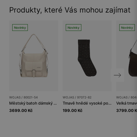
Produkty, které Vás mohou zajímat
Novinky
Novinky
Novinky
WOJAS / 80021-54
WOJAS / 97072-82
WOJAS / 804
Městský batoh dámský a velká kabelka v jednom
Tmavě hnědé vysoké ponožky s béžovými tečkami
3699.00 Kč
199.00 Kč
3799.00 