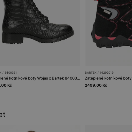
 / 8400351
BARTEK / 14292019
Zateplené kotníkové boty Wojas x Bartek 8400351, pro dívky, černé
.00 Kč
2499.00 Kč
at