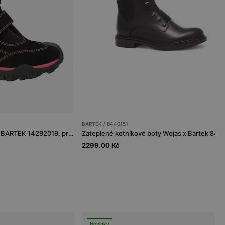
BARTEK / 8440151
Zateplené kotníkové boty BARTEK 14292019, pro dívky, černo-růžové
2299.00 Kč
Novinky