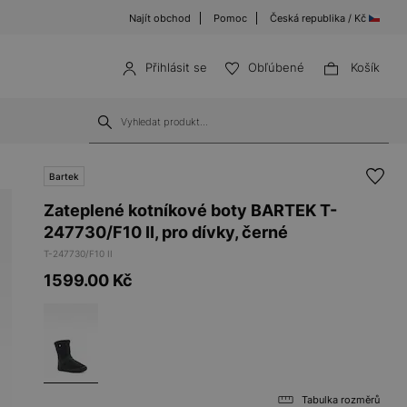
Najít obchod
Pomoc
Česká republika / Kč
Přihlásit se
Obľúbené
Košík
Bartek
Zateplené kotníkové boty BARTEK T-
247730/F10 II, pro dívky, černé
T-247730/F10 II
1599.00
Kč
Tabulka rozměrů