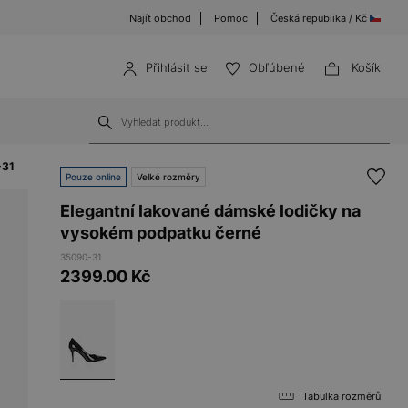
Najít obchod
Pomoc
Česká republika / Kč
Přihlásit se
Obľúbené
Košík
-31
Pouze online
Velké rozměry
Elegantní lakované dámské lodičky na
vysokém podpatku černé
35090-31
2399.00
Kč
Tabulka rozměrů