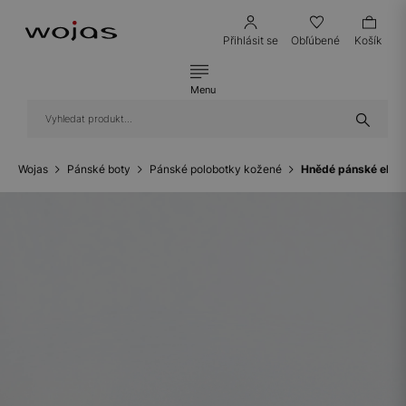
Přihlásit se
Obľúbené
Košík
Menu
Wojas
Pánské boty
Pánské polobotky kožené
Hnědé pánské eleg