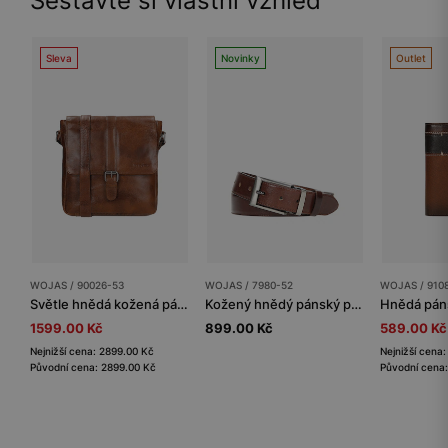
Sestavte si vlastní vzhled
Sleva
Novinky
Outlet
WOJAS / 90026-53
WOJAS / 7980-52
WOJAS / 910
Světle hnědá kožená pánská taška přes rameno
Kožený hnědý pánský pásek
1599.00 Kč
899.00 Kč
589.00 Kč
Nejnižší cena: 2899.00 Kč
Nejnižší cena
Původní cena: 2899.00 Kč
Původní cena: