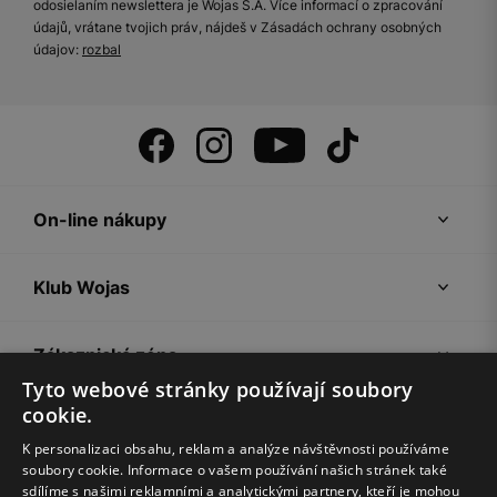
odosielaním newslettera je Wojas S.A. Více informací o zpracování
údajů, vrátane tvojich práv, nájdeš v Zásadách ochrany osobných
údajov:
rozbal
On-line nákupy
Klub Wojas
Zákaznická zóna
Tyto webové stránky používají soubory
cookie.
Společnost Wojas
K personalizaci obsahu, reklam a analýze návštěvnosti používáme
soubory cookie. Informace o vašem používání našich stránek také
Rady
sdílíme s našimi reklamními a analytickými partnery, kteří je mohou