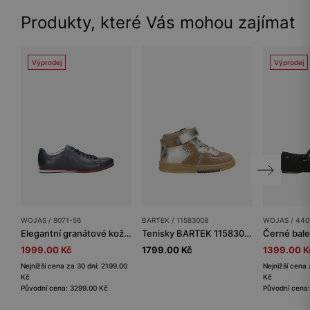
Produkty, které Vás mohou zajímat
Výprodej
Výprodej
WOJAS / 8071-56
BARTEK / 11583008
WOJAS / 440
Elegantní granátové kožené pánské letní boty
Tenisky BARTEK 11583008, pro dívky, béžovo-zlaté
1999.00 Kč
1799.00 Kč
1399.00 K
Nejnižší cena za 30 dní: 2199.00
Nejnižší cena 
Kč
Kč
Původní cena: 3299.00 Kč
Původní cena