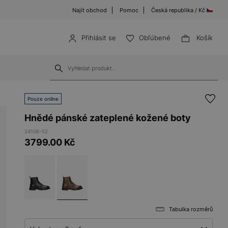
Najít obchod
Pomoc
Česká republika / Kč
Přihlásit se
Obľúbené
Košík
Pouze online
Hnědé pánské zateplené kožené boty
24106-52
3799.00
Kč
Tabulka rozměrů