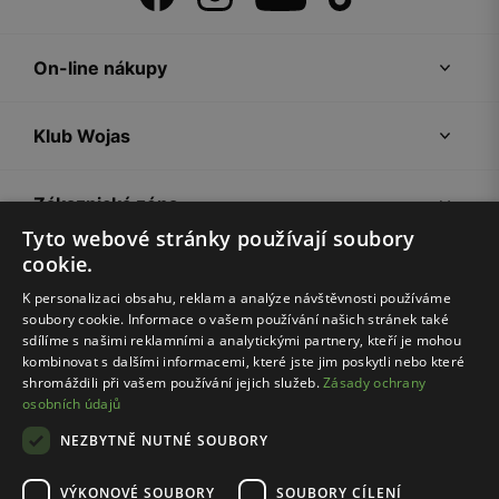
On-line nákupy
Klub Wojas
Zákaznická zóna
Tyto webové stránky používají soubory
cookie.
Společnost Wojas
K personalizaci obsahu, reklam a analýze návštěvnosti používáme
soubory cookie. Informace o vašem používání našich stránek také
Rady
sdílíme s našimi reklamními a analytickými partnery, kteří je mohou
kombinovat s dalšími informacemi, které jste jim poskytli nebo které
shromáždili při vašem používání jejich služeb.
Zásady ochrany
osobních údajů
NEZBYTNĚ NUTNÉ SOUBORY
VÝKONOVÉ SOUBORY
SOUBORY CÍLENÍ