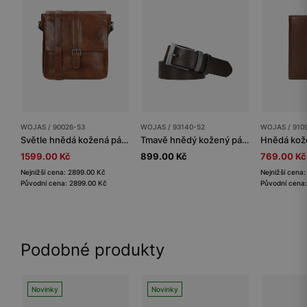
WOJAS / 90026-53
WOJAS / 93140-52
WOJAS / 910
Světle hnědá kožená pánská taška přes rameno
Tmavě hnědý kožený pánský opasek
1599.00 Kč
899.00 Kč
769.00 Kč
Nejnižší cena: 2899.00 Kč
Nejnižší cena
Původní cena: 2899.00 Kč
Původní cena:
Podobné produkty
Novinky
Novinky