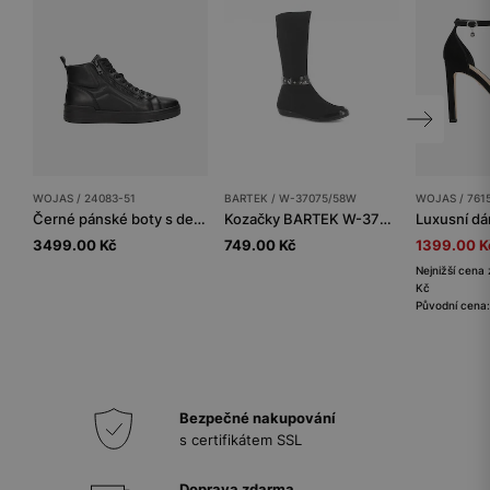
WOJAS / 24083-51
BARTEK / W-37075/58W
WOJAS / 761
Černé pánské boty s dekorativním zipem na boku
Kozačky BARTEK W-37075/58W, pro dívky, černé
3499.00 Kč
749.00 Kč
1399.00 K
Nejnižší cena 
Kč
Původní cena
Bezpečné nakupování
s certifikátem SSL
Doprava zdarma