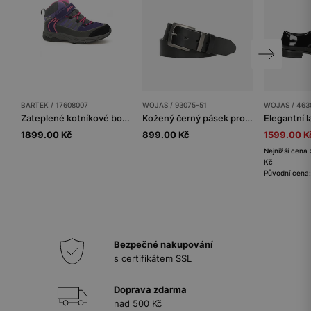
BARTEK / 17608007
WOJAS / 93075-51
WOJAS / 463
Zateplené kotníkové boty BARTEK 17608007, pro dívky, fialovo-černé
Kožený černý pásek pro muže
1899.00 Kč
899.00 Kč
1599.00 K
Nejnižší cena 
Kč
Původní cena
Bezpečné nakupování
s certifikátem SSL
Doprava zdarma
nad 500 Kč