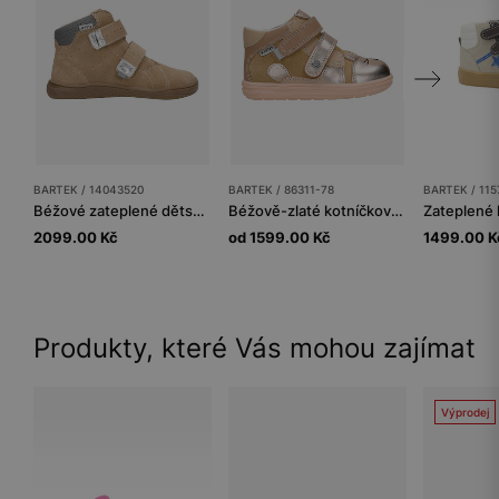
BARTEK / 14043520
BARTEK / 86311-78
BARTEK / 115
Béžové zateplené dětské barefoot kotníkové boty ze semiše BARTEK 14043520
Béžově-zlaté kotníčkové boty pro dívky s motivem kočičky BARTEK 86311-78
2099.00 Kč
od 1599.00 Kč
1499.00 K
Produkty, které Vás mohou zajímat
Výprodej