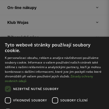
On-line nákupy
Klub Wojas
Zákaznická zóna
Tyto webové stránky používají soubory
cookie.
Společnost Wojas
K personalizaci obsahu, reklam a analýze návštěvnosti používáme
soubory cookie. Informace o vašem používání našich stránek také
Rady
sdílíme s našimi reklamními a analytickými partnery, kteří je mohou
kombinovat s dalšími informacemi, které jste jim poskytli nebo které
shromáždili při vašem používání jejich služeb.
Zásady ochrany
osobních údajů
NEZBYTNĚ NUTNÉ SOUBORY
VÝKONOVÉ SOUBORY
SOUBORY CÍLENÍ