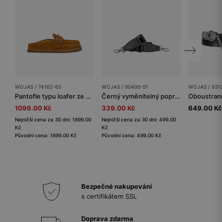
WOJAS / 74162-63
WOJAS / 90400-51
WOJAS / 931
Pantofle typu loafer ze semišové štípenky
Černý vyměnitelný popruh na kabelku
1099.00 Kč
339.00 Kč
649.00 Kč
Nejnižší cena za 30 dní: 1899.00
Nejnižší cena za 30 dní: 499.00
Kč
Kč
Původní cena: 1899.00 Kč
Původní cena: 499.00 Kč
Bezpečné nakupování
s certifikátem SSL
Doprava zdarma