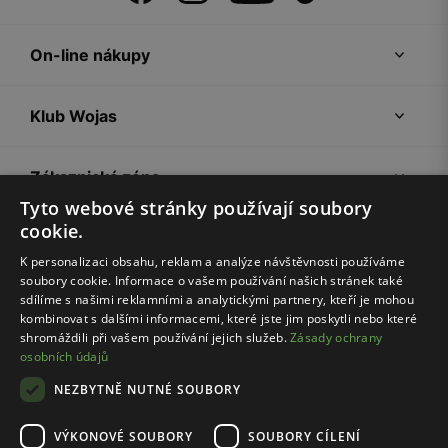
On-line nákupy
Klub Wojas
Zákaznická zóna
Tyto webové stránky používají soubory
cookie.
Společnost Wojas
K personalizaci obsahu, reklam a analýze návštěvnosti používáme
soubory cookie. Informace o vašem používání našich stránek také
Rady
sdílíme s našimi reklamními a analytickými partnery, kteří je mohou
kombinovat s dalšími informacemi, které jste jim poskytli nebo které
shromáždili při vašem používání jejich služeb.
Zásady ochrany
osobních údajů
NEZBYTNĚ NUTNÉ SOUBORY
VÝKONOVÉ SOUBORY
SOUBORY CÍLENÍ