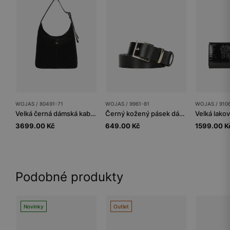
WOJAS / 80491-71
WOJAS / 9961-81
WOJAS / 910
Velká černá dámská kabelka z kombinované kůže
Černý kožený pásek dámský se zlatou přezkou
3699.00 Kč
649.00 Kč
1599.00 K
Podobné produkty
Novinky
Outlet