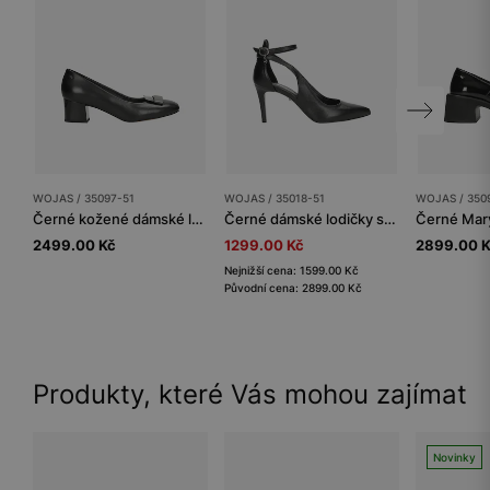
WOJAS / 35097-51
WOJAS / 35018-51
WOJAS / 350
Černé kožené dámské lodičky s aplikací na špičce
Černé dámské lodičky se zapínáním kolem kotníku
2499.00 Kč
1299.00 Kč
2899.00 
Nejnižší cena: 1599.00 Kč
Původní cena: 2899.00 Kč
Produkty, které Vás mohou zajímat
Novinky