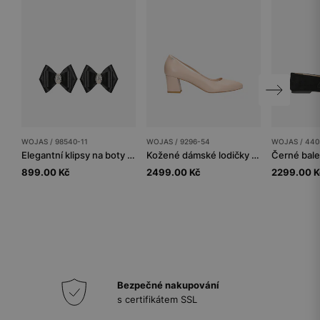
WOJAS / 98540-11
WOJAS / 9296-54
WOJAS / 440
Elegantní klipsy na boty s černou mašlí
Kožené dámské lodičky ve světle béžové barvě
899.00 Kč
2499.00 Kč
2299.00 K
Bezpečné nakupování
s certifikátem SSL