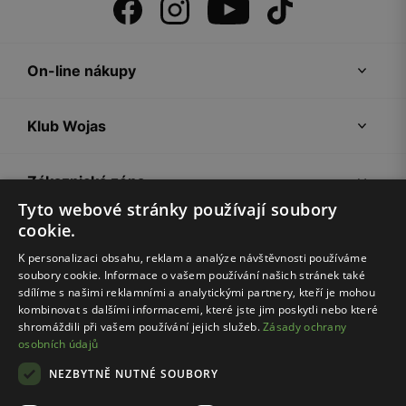
On-line nákupy
Klub Wojas
Zákaznická zóna
Tyto webové stránky používají soubory
cookie.
Společnost Wojas
K personalizaci obsahu, reklam a analýze návštěvnosti používáme
soubory cookie. Informace o vašem používání našich stránek také
Rady
sdílíme s našimi reklamními a analytickými partnery, kteří je mohou
kombinovat s dalšími informacemi, které jste jim poskytli nebo které
shromáždili při vašem používání jejich služeb.
Zásady ochrany
osobních údajů
NEZBYTNĚ NUTNÉ SOUBORY