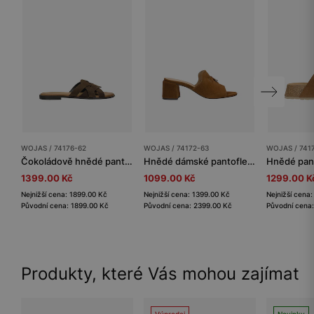
WOJAS / 74176-62
WOJAS / 74172-63
WOJAS / 741
Čokoládově hnědé pantofle s pleteným páskem
Hnědé dámské pantofle na podpatku ze štípenky
1399.00 Kč
1099.00 Kč
1299.00 K
Nejnižší cena: 1899.00 Kč
Nejnižší cena: 1399.00 Kč
Nejnižší cena
Původní cena: 1899.00 Kč
Původní cena: 2399.00 Kč
Původní cena:
Produkty, které Vás mohou zajímat
Výprodej
Novinky