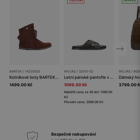
BARTEK / 14233020
WOJAS / 32010-52
WOJAS / 802
Kotníkové boty BARTEK 14233020, pro dívky, bordó
Letní pánské pantofle v tmavě hnědé barvě
1499.00 Kč
1099.00 Kč
3799.00 
Nejnižší cena za 30 dní: 1399.00
Kč
Původní cena: 2099.00 Kč
Bezpečné nakupování