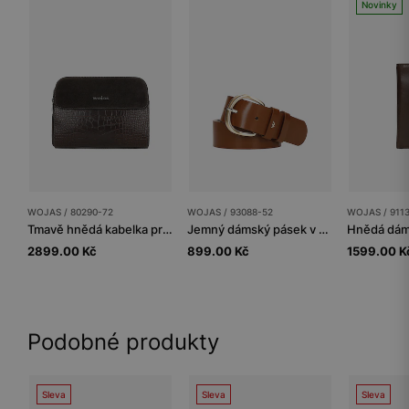
Novinky
WOJAS / 80290-72
WOJAS / 93088-52
WOJAS / 911
Tmavě hnědá kabelka pro každodenní nošení
Jemný dámský pásek v hnědé barvě se zlatou přezkou
2899.00 Kč
899.00 Kč
1599.00 K
Podobné produkty
Sleva
Sleva
Sleva