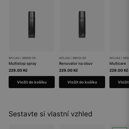
WOJAS / 99009-00
WOJAS / 99010-00
WOJAS / 990
Multistop spray
Renovator na obuv
Multicare
229.00 Kč
229.00 Kč
229.00 Kč
Vložit do košíku
Vložit do košíku
Vložit
Sestavte si vlastní vzhled