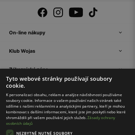
On-line nákupy
Klub Wojas
Zákaznická zóna
Tyto webové stránky používají soubory
cookie.
Společnost Wojas
K personalizaci obsahu, reklam a analýze návštěvnosti používáme
soubory cookie. Informace o vašem používání našich stránek také
Rady
sdílíme s našimi reklamními a analytickými partnery, kteří je mohou
kombinovat s dalšími informacemi, které jste jim poskytli nebo které
shromáždili při vašem používání jejich služeb.
Zásady ochrany
osobních údajů
NEZBYTNĚ NUTNÉ SOUBORY