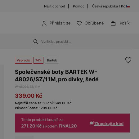
Najít obchod
Pomoc
Česká republika / Kč
Přihlásit se
Obľúbené
Košík
Výprodej
74%
Bartek
Společenské boty BARTEK W-
48026/SZ/11M, pro dívky, šedé
W-48026/SZ/11M
339.00
Kč
Nejnižší cena za 30 dní:
649.00
Kč
Původní cena:
1299.00
Kč
Tento produkt koupíš za
Zkopírujte kód
271.20 Kč
FINAL20
s kódem