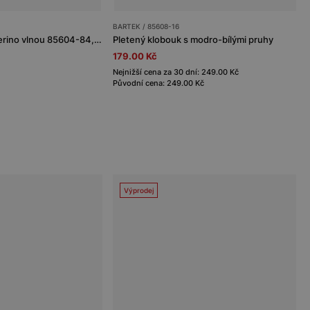
BARTEK / 85608-16
Béžová sada BARTEK s merino vlnou 85604-84, čepice + nákrčník
Pletený klobouk s modro-bílými pruhy
179.00 Kč
Nejnižší cena za 30 dní: 249.00 Kč
Původní cena: 249.00 Kč
Výprodej