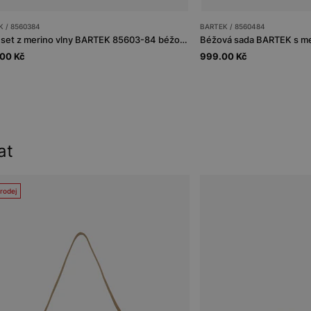
 / 8560384
BARTEK / 8560484
Zimní set z merino vlny BARTEK 85603-84 béžová čepice se dvěma bambulkami a nákrčník
.00 Kč
999.00 Kč
at
rodej