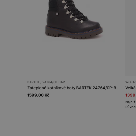
BARTEK / 24764/0P-BAR
WOJAS
Zateplené kotníkové boty BARTEK 24764/0P-BAR, černé
1599.00 Kč
1399
Nejniž
Původn