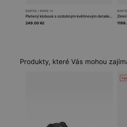
BARTEK / 85606-14
BARTEK
Pletený klobouk s ozdobným květinovým detailem BARTEK 85606-14
249.00 Kč
1199
Produkty, které Vás mohou zajím
Výp