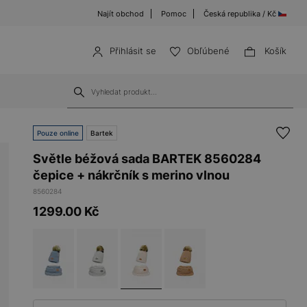
Najít obchod
Pomoc
Česká republika / Kč
Přihlásit se
Obľúbené
Košík
Pouze online
Bartek
Světle béžová sada BARTEK 8560284
čepice + nákrčník s merino vlnou
8560284
1299.00
Kč