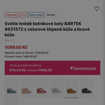
Výprodej
27%
Pouze online
Bartek
Světle hnědé kotníkové boty BARTEK
8631572 z velurové štípené kůže a lícové
kůže
8631572
1099.00
Kč
Nejnižší cena za 30 dní:
1299.00
Kč
Původní cena:
1499.00
Kč
Tento produkt koupíš za
Zkopírujte kód
879.20 Kč
FINAL20
s kódem