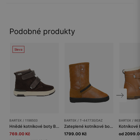
Podobné produkty
Sleva
BARTEK / 1198503
BARTEK / T-447730/DAZ
BARTEK / 86
Hnědé kotníkové boty BARTEK 1198503 z kombinace semišové a hladké kůže
Zateplené kotníkové boty BARTEK T-447730/DAZ, pro dívky, hnědé
769.00 Kč
1799.00 Kč
od 2099.0