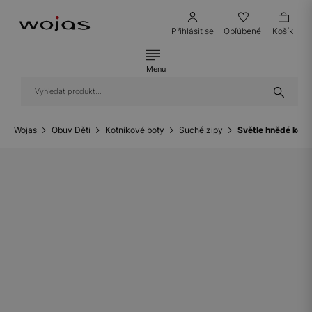
Přihlásit se
Obľúbené
Košík
Menu
Wojas
Obuv Děti
Kotníkové boty
Suché zipy
Světle hnědé kotn