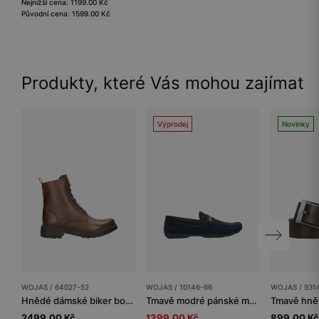
Nejnižší cena: 1199.00 Kč
Původní cena: 1599.00 Kč
Produkty, které Vás mohou zajímat
Výprodej
Novinky
WOJAS / 64027-52
WOJAS / 10146-66
WOJAS / 931
Hnědé dámské biker boty zateplené přírodní vlnou
Tmavě modré pánské mokasíny z velurové useně
2499.00 Kč
1399.00 Kč
899.00 Kč