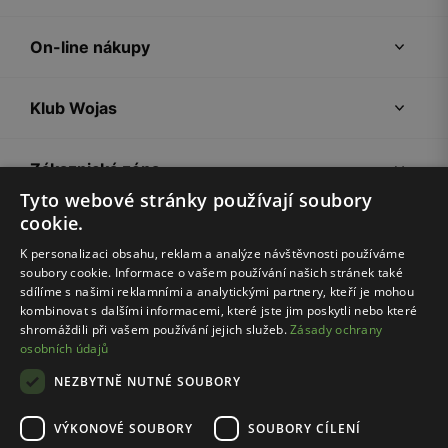
On-line nákupy
Klub Wojas
Zákaznická zóna
Tyto webové stránky používají soubory
cookie.
Společnost Wojas
K personalizaci obsahu, reklam a analýze návštěvnosti používáme
soubory cookie. Informace o vašem používání našich stránek také
Rady
sdílíme s našimi reklamními a analytickými partnery, kteří je mohou
kombinovat s dalšími informacemi, které jste jim poskytli nebo které
shromáždili při vašem používání jejich služeb.
Zásady ochrany
osobních údajů
NEZBYTNĚ NUTNÉ SOUBORY
VÝKONOVÉ SOUBORY
SOUBORY CÍLENÍ