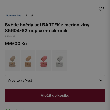
Pouze online
Bartek
Světle hnědý set BARTEK z merino vlny
85604-82, čepice + nákrčník
8560482
999.00
Kč
Vyberte veľkosť
Vložit do košíku