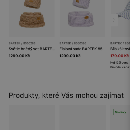
BARTEK / 8560283
BARTEK / 8560386
BARTEK / 856
Světle hnědý set BARTEK 85602-83 z merino vlny - čepice + nákrčník
Fialová sada BARTEK 85603-86 s merino vlnou - čepice se dvěma bambulkami a nákrčník
1299.00 Kč
1299.00 Kč
179.00 Kč
Nejnižší cena
Původní cena
Produkty, které Vás mohou zajímat
Novinky