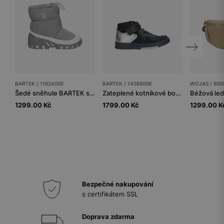
BARTEK / 11624005
BARTEK / 14566008
WOJAS / 800
Šedé sněhule BARTEK se zipem 11624005
Zateplené kotníkové boty BARTEK 14566008, pro dívky, tmavě modro-stříbrné
1299.00 Kč
1799.00 Kč
1299.00 K
Bezpečné nakupování
s certifikátem SSL
Doprava zdarma