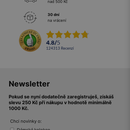
nad 500 Kč
30 dní
na vrácení
4.8
/
5
124313
recenzí
Newsletter
Pokud se nyní dodatečně zaregistruješ, získáš
slevu 250 Kč při nákupu v hodnotě minimálně
1000 Kč.
Chci novinky o:
Dámská kolekce