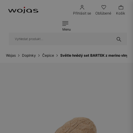
Přihlásit se
Obľúbené
Košík
Menu
Wojas
Doplnky
Čepice
Světle hnědý set BARTEK z merino vlny 