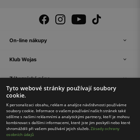
On-line nákupy
Klub Wojas
Zákaznická zóna
Tyto webové stránky používají soubory
cookie.
Společnost Wojas
K personalizaci obsahu, reklam a analýze návštěvnosti používáme
soubory cookie. Informace o vašem používání našich stránek také
Rady
sdílíme s našimi reklamními a analytickými partnery, kteří je mohou
kombinovat s dalšími informacemi, které jste jim poskytli nebo které
shromáždili při vašem používání jejich služeb.
Zásady ochrany
osobních údajů