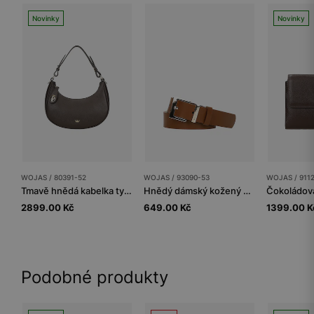
Novinky
Novinky
WOJAS / 80391-52
WOJAS / 93090-53
WOJAS / 911
Tmavě hnědá kabelka typu bageta
Hnědý dámský kožený pásek s hranatou sponou
2899.00 Kč
649.00 Kč
1399.00 K
Podobné produkty