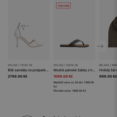
Výprodej
WOJAS / 76182-59
WOJAS / 32016-56
RELAKS / R96
Bílé sandály na podpatku se saténovým leskem
Modré pánské žabky z hladké kůže
Hnědý šál 
2799.00 Kč
1099.00 Kč
999.00 Kč
Nejnižší cena za 30 dní: 1399.00
Kč
Původní cena: 1899.00 Kč