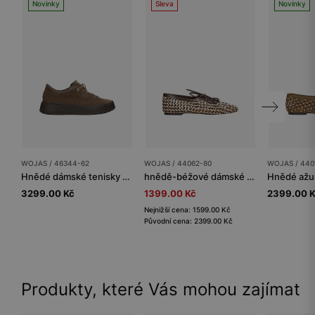
Novinky
Sleva
Novinky
WOJAS / 46344-62
WOJAS / 44062-80
WOJAS / 440
Hnědé dámské tenisky ze štípenky
hnědě-béžové dámské balerínky z pleteniny
3299.00 Kč
1399.00 Kč
2399.00 
Nejnižší cena: 1599.00 Kč
Původní cena: 2399.00 Kč
Produkty, které Vás mohou zajímat