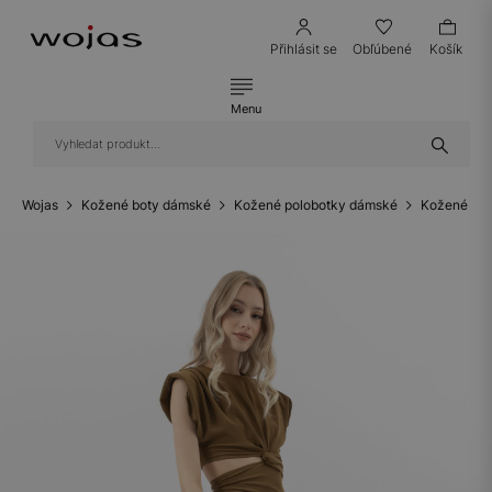
Přihlásit se
Obľúbené
Košík
Menu
Wojas
Kožené boty dámské
Kožené polobotky dámské
Kožené bal