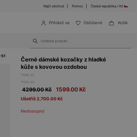
Najít obchod
Pomoc
Česká republika / Kč
Přihlásit se
Obľúbené
Košík
-51
Černé dámské kozačky z hladké
kůže s kovovou ozdobou
71051-51
71051-51
1599.00
Kč
4299.00 Kč
Ušetříš 2,700.00 Kč
Nedostupný