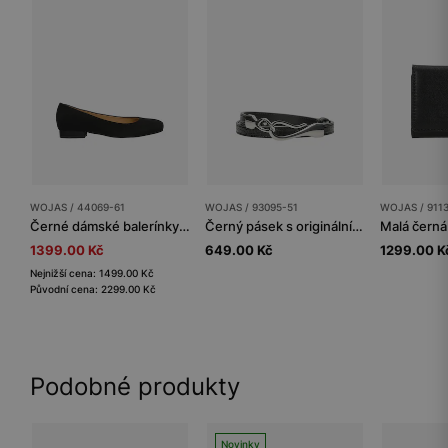
WOJAS / 44069-61
WOJAS / 93095-51
WOJAS / 911
Černé dámské balerínky na 2cm podpatku
Černý pásek s originální přezkou
1399.00 Kč
649.00 Kč
1299.00 K
Nejnižší cena: 1499.00 Kč
Původní cena: 2299.00 Kč
Podobné produkty
Novinky