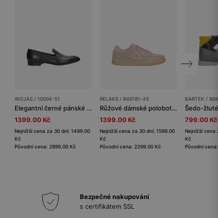
WOJAS / 10004-51
RELAKS / R46181-45
BARTEK / 86
Elegantní černé pánské společenské boty z hladké kůže
Růžové dámské polobotky z pleteného materiálu RELAKS
1399.00 Kč
1399.00 Kč
799.00 Kč
Nejnižší cena za 30 dní: 1499.00
Nejnižší cena za 30 dní: 1599.00
Nejnižší cena 
Kč
Kč
Kč
Původní cena: 2899.00 Kč
Původní cena: 2299.00 Kč
Původní cena:
Bezpečné nakupování
s certifikátem SSL