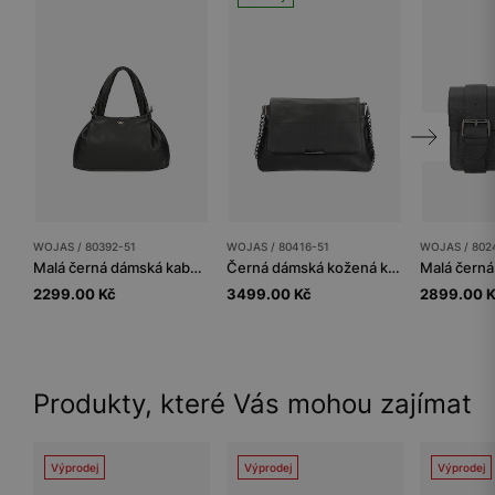
WOJAS / 80392-51
WOJAS / 80416-51
WOJAS / 802
Malá černá dámská kabelka z hladké kůže
Černá dámská kožená kabelka s řetízkem na popruhu
2299.00 Kč
3499.00 Kč
2899.00 
Produkty, které Vás mohou zajímat
Výprodej
Výprodej
Výprodej