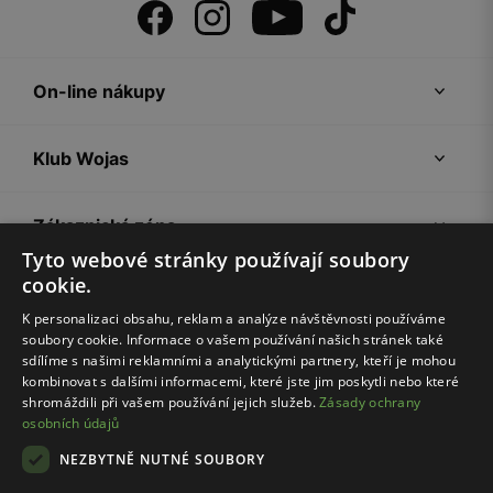
On-line nákupy
Klub Wojas
Zákaznická zóna
Tyto webové stránky používají soubory
cookie.
Společnost Wojas
K personalizaci obsahu, reklam a analýze návštěvnosti používáme
soubory cookie. Informace o vašem používání našich stránek také
Rady
sdílíme s našimi reklamními a analytickými partnery, kteří je mohou
kombinovat s dalšími informacemi, které jste jim poskytli nebo které
shromáždili při vašem používání jejich služeb.
Zásady ochrany
osobních údajů
NEZBYTNĚ NUTNÉ SOUBORY