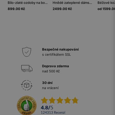
Bílo-zlaté ozdoby na boty s perličkami
Hnědé zateplené dámské chelsea boty z hladké kůže
899.00 Kč
2499.00 Kč
od 1599.0
Bezpečné nakupování
s certifikátem SSL
Doprava zdarma
nad 500 Kč
30 dní
na vrácení
4.8
/
5
124313
recenzí