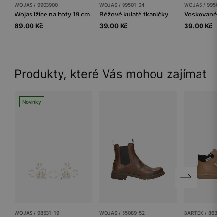
WOJAS / 9903900
WOJAS / 99501-04
WOJAS / 995
Wojas lžíce na boty 19 cm
Béžové kulaté tkaničky 80 cm
69.00 Kč
39.00 Kč
39.00 Kč
Produkty, které Vás mohou zajímat
Novinky
WOJAS / 98531-19
WOJAS / 55089-52
BARTEK / 86