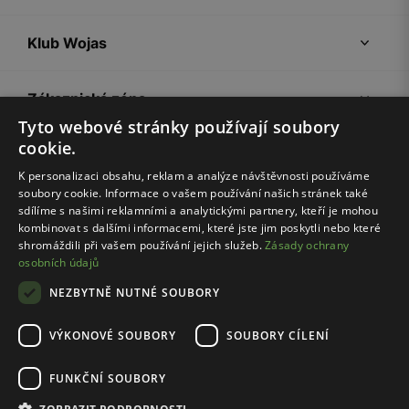
Klub Wojas
Zákaznická zóna
Tyto webové stránky používají soubory
cookie.
Společnost Wojas
K personalizaci obsahu, reklam a analýze návštěvnosti používáme
soubory cookie. Informace o vašem používání našich stránek také
Rady
sdílíme s našimi reklamními a analytickými partnery, kteří je mohou
kombinovat s dalšími informacemi, které jste jim poskytli nebo které
shromáždili při vašem používání jejich služeb.
Zásady ochrany
osobních údajů
NEZBYTNĚ NUTNÉ SOUBORY
VÝKONOVÉ SOUBORY
SOUBORY CÍLENÍ
Pravidla e-shopu
Zásady ochrany osobních údajů
FUNKČNÍ SOUBORY
Nastavení cookies