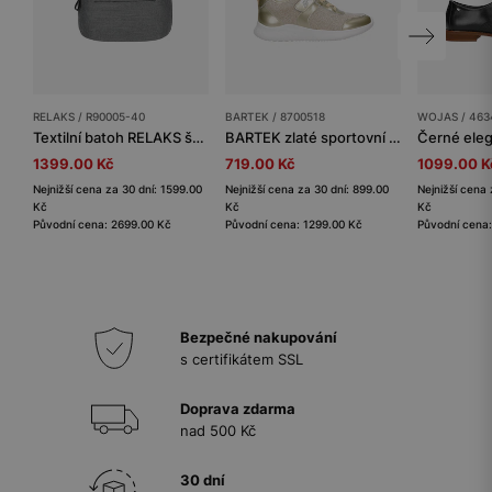
RELAKS / R90005-40
BARTEK / 8700518
WOJAS / 463
Textilní batoh RELAKS šedý melange
BARTEK zlaté sportovní tenisky pro dívky 87005-18
1399.00 Kč
719.00 Kč
1099.00 K
Nejnižší cena za 30 dní: 1599.00
Nejnižší cena za 30 dní: 899.00
Nejnižší cena 
Kč
Kč
Kč
Původní cena: 2699.00 Kč
Původní cena: 1299.00 Kč
Původní cena
Bezpečné nakupování
s certifikátem SSL
Doprava zdarma
nad 500 Kč
30 dní