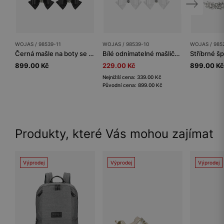
WOJAS / 98539-11
WOJAS / 98539-10
WOJAS / 985
Černá mašle na boty se stříbrnou aplikací
Bílé odnímatelné mašličky na boty s krystalky
899.00 Kč
229.00 Kč
899.00 Kč
Nejnižší cena: 339.00 Kč
Původní cena: 899.00 Kč
Produkty, které Vás mohou zajímat
Výprodej
Výprodej
Výprodej