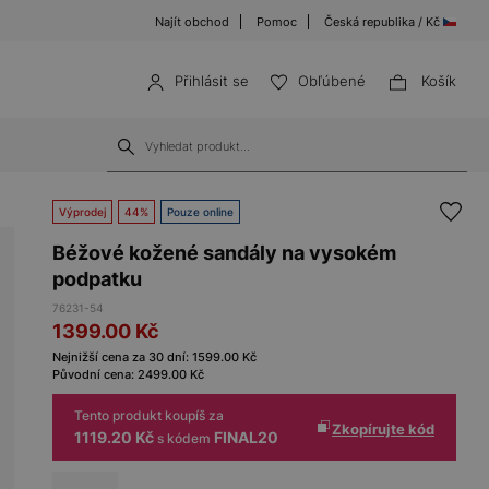
Najít obchod
Pomoc
Česká republika / Kč
Přihlásit se
Obľúbené
Košík
Výprodej
44%
Pouze online
Béžové kožené sandály na vysokém
podpatku
76231-54
1399.00
Kč
Nejnižší cena za 30 dní:
1599.00
Kč
Původní cena:
2499.00
Kč
Tento produkt koupíš za
Zkopírujte kód
1119.20 Kč
FINAL20
s kódem