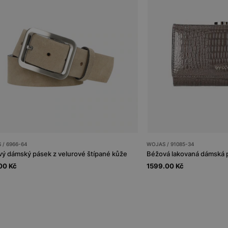
 / 6966-64
WOJAS / 91085-34
ý dámský pásek z velurové štípané kůže
Béžová lakovaná dámská 
00 Kč
1599.00 Kč