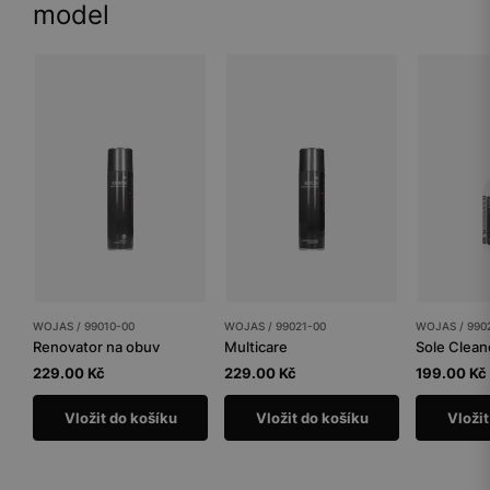
model
WOJAS / 99010-00
WOJAS / 99021-00
WOJAS / 990
Renovator na obuv
Multicare
229.00 Kč
229.00 Kč
199.00 Kč
Vložit do košíku
Vložit do košíku
Vložit