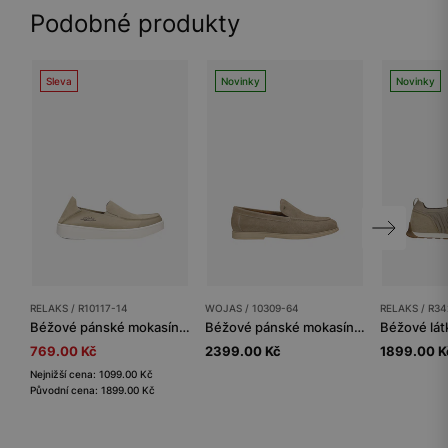
Podobné produkty
Sleva
Novinky
Novinky
RELAKS / R10117-14
WOJAS / 10309-64
RELAKS / R34
Béžové pánské mokasíny RELAKS z materiálu MicroPOLYtex
Béžové pánské mokasíny ze štípenky
769.00 Kč
2399.00 Kč
1899.00 K
Nejnižší cena: 1099.00 Kč
Původní cena: 1899.00 Kč