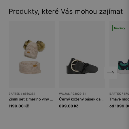
Produkty, které Vás mohou zajímat
Novinky
BARTEK / 8560384
WOJAS / 93029-51
BARTEK / 870
Zimní set z merino vlny BARTEK 85603-84 béžová čepice se dvěma bambulkami a nákrčník
Černý kožený pásek dámský s ozdobným detailem
1199.00 Kč
899.00 Kč
od 1099.0