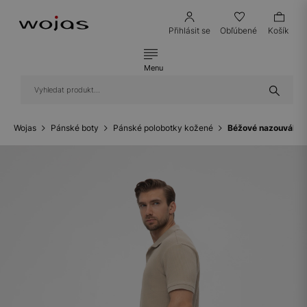
Přihlásit se
Obľúbené
Košík
Menu
Wojas
Pánské boty
Pánské polobotky kožené
Béžové nazouváky 