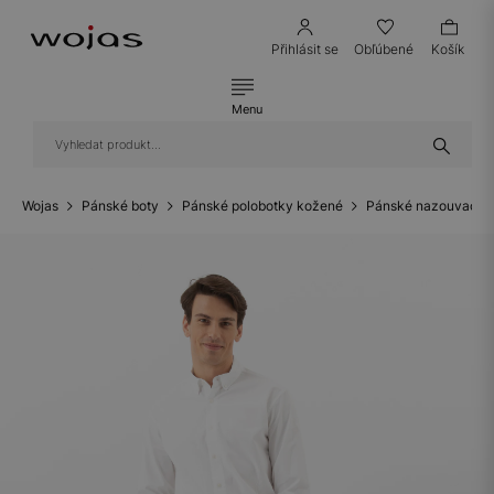
Přihlásit se
Obľúbené
Košík
Menu
Wojas
Pánské boty
Pánské polobotky kožené
Pánské nazouvací p