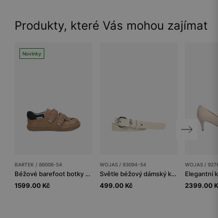
Produkty, které Vás mohou zajímat
Novinky
BARTEK / 86006-54
WOJAS / 93094-54
WOJAS / 927
Béžové barefoot botky pro děti s medvídkem na špičce BARTEK 86006-54
Světle béžový dámský kožený pásek se stříbrnou sponou
1599.00 Kč
499.00 Kč
2399.00 