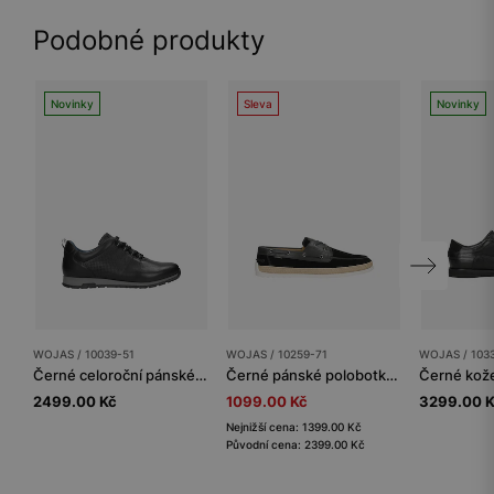
Podobné produkty
Novinky
Sleva
Novinky
WOJAS / 10039-51
WOJAS / 10259-71
WOJAS / 103
Černé celoroční pánské tenisky z hladké kůže
Černé pánské polobotky z kombinované kůže
2499.00 Kč
1099.00 Kč
3299.00 
Nejnižší cena: 1399.00 Kč
Původní cena: 2399.00 Kč