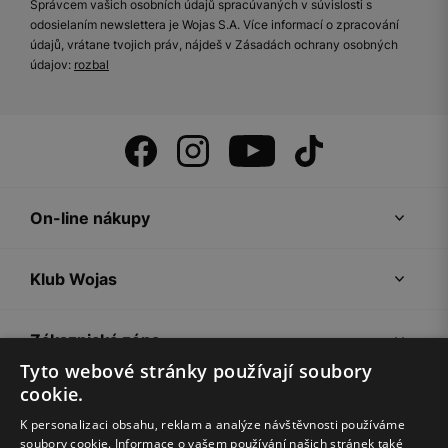
Správcem vašich osobních údajů spracúvaných v súvislosti s
odosielaním newslettera je Wojas S.A. Více informací o zpracování
údajů, vrátane tvojich práv, nájdeš v Zásadách ochrany osobných
údajov:
rozbal
On-line nákupy
Klub Wojas
Zákaznická zóna
Tyto webové stránky používají soubory
cookie.
Společnost Wojas
K personalizaci obsahu, reklam a analýze návštěvnosti používáme
soubory cookie. Informace o vašem používání našich stránek také