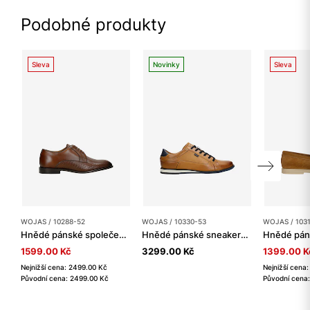
Podobné produkty
Sleva
Novinky
Sleva
WOJAS / 10288-52
WOJAS / 10330-53
WOJAS / 103
Hnědé pánské společenské polobotky z perforované kůže
Hnědé pánské sneakers s tmavě modrými vsadkami
1599.00 Kč
3299.00 Kč
1399.00 K
Nejnižší cena: 2499.00 Kč
Nejnižší cena
Původní cena: 2499.00 Kč
Původní cena