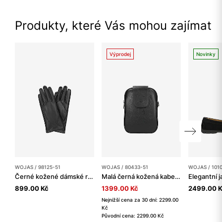
Produkty, které Vás mohou zajímat
Výprodej
Novinky
WOJAS / 98125-51
WOJAS / 80433-51
WOJAS / 101
Černé kožené dámské rukavice s dekorativním prošíváním
Malá černá kožená kabelka přes rameno z lícové kůže
899.00 Kč
1399.00 Kč
2499.00 
Nejnižší cena za 30 dní: 2299.00
Kč
Původní cena: 2299.00 Kč