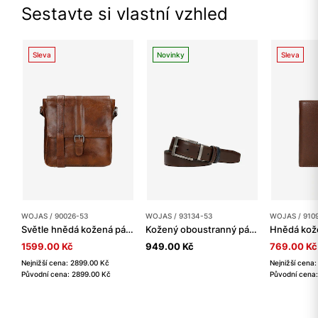
Sestavte si vlastní vzhled
Sleva
Novinky
Sleva
WOJAS / 90026-53
WOJAS / 93134-53
WOJAS / 910
Světle hnědá kožená pánská taška přes rameno
Kožený oboustranný pásek s otočnou přezkou světle hnědá-námořnická modrá
1599.00 Kč
949.00 Kč
769.00 Kč
Nejnižší cena: 2899.00 Kč
Nejnižší cena
Původní cena: 2899.00 Kč
Původní cena: