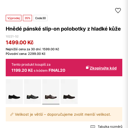
Výprodej
35%
Code30
Hnědé pánské slip-on polobotky z hladké kůže
10221-52
1499.00
Kč
Nejnižší cena za 30 dní:
1599.00
Kč
Původní cena:
2299.00
Kč
Tento produkt koupíš za
Zkopírujte kód
1199.20 Kč
FINAL20
s kódem
📏 Velikost je větší – doporučujeme zvolit menší velikost.
Tabulka rozměrů